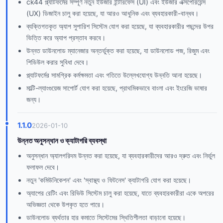
ck44 প্ল্যাটফর্মের সম্পূর্ণ নতুন ইউজার ইন্টারফেস (UI) এবং ইউজার এক্সপেরিয়েন্স
(UX) ডিজাইন চালু করা হয়েছে, যা আরও আধুনিক এবং ব্যবহারকারী-বান্ধব।
ব্যক্তিগতকৃত অ্যাপ সুপারিশ সিস্টেম যোগ করা হয়েছে, যা ব্যবহারকারীর পছন্দের উপর
ভিত্তি করে অ্যাপ প্রস্তাব করবে।
উন্নত ডাউনলোড ম্যানেজার অন্তর্ভুক্ত করা হয়েছে, যা ডাউনলোড পজ, রিজুম এবং
শিডিউল করার সুবিধা দেবে।
প্ল্যাটফর্মের সামগ্রিক কর্মক্ষমতা এবং গতিতে উল্লেখযোগ্য উন্নতি আনা হয়েছে।
মাল্টি-ল্যাংগুয়েজ সাপোর্ট যোগ করা হয়েছে, প্রাথমিকভাবে বাংলা এবং ইংরেজি ভাষার
জন্য।
1.1.0
2026-01-10
উন্নত অনুসন্ধান ও ক্যাটাগরি ব্যবস্থা
অনুসন্ধান অ্যালগরিদম উন্নত করা হয়েছে, যা ব্যবহারকারীদের আরও দ্রুত এবং নির্ভুল
ফলাফল দেবে।
নতুন 'কমিউনিকেশন' এবং 'স্বাস্থ্য ও ফিটনেস' ক্যাটাগরি যোগ করা হয়েছে।
অ্যাপের রেটিং এবং রিভিউ সিস্টেম চালু করা হয়েছে, যাতে ব্যবহারকারীরা একে অপরের
অভিজ্ঞতা থেকে উপকৃত হতে পারে।
ডাউনলোড ব্যর্থতার হার কমাতে সিস্টেমের স্থিতিশীলতা বাড়ানো হয়েছে।