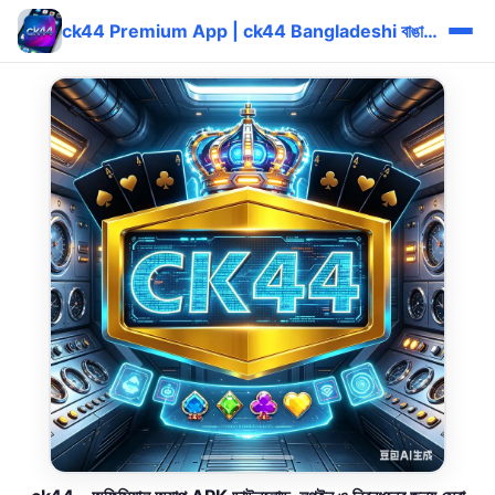
ck44 Premium App | ck44 Bangladeshi বাঙালি Reward Login ⚡