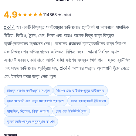
4.9
★
★
★
★
★
114868 পর্যালোচনা
ck44
হল একটি বিশ্বস্ত সফটওয়্যার ডাউনলোড প্ল্যাটফর্ম যা আপনাকে সামাজিক
মিডিয়া, ভিডিও, টুলস, গেম, শিক্ষা এবং আরও অনেক কিছুর জন্য বিস্তৃত
অ্যাপ্লিকেশনের অ্যাক্সেস দেয়। আমাদের প্ল্যাটফর্ম ব্যবহারকারীদের জন্য নিরাপদ
এবং নির্ভরযোগ্য ডাউনলোডের অভিজ্ঞতা নিশ্চিত করে। আমরা নিয়মিত অ্যাপ
আপডেট সরবরাহ করি যাতে আপনি সর্বদা সর্বশেষ সংস্করণগুলি পান। দ্রুত ব্রাউজিং
এবং সহজ ডাউনলোড প্রক্রিয়া সহ, ck44 আপনার পছন্দের অ্যাপগুলি খুঁজে পেতে
এবং ইনস্টল করার জন্য সেরা পছন্দ।
বিভিন্ন ধরণের সফটওয়্যার সংগ্রহ
নিরাপদ এবং ভাইরাস-মুক্ত ডাউনলোড
দ্রুত আপডেট এবং নতুন সংস্করণের প্রাপ্যতা
সহজ ব্যবহারকারী ইন্টারফেস
সামাজিক, বিনোদন, শিক্ষা অ্যাপস
গেম এবং ইউটিলিটি টুলস
ব্যবহারকারী-বান্ধব অনুসন্ধান ফাংশন
সংস্করণ
২.১.০