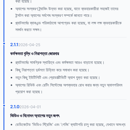
করা হয়েছে।
অ্যাপের সংস্করণ ট্র্যাকিং উন্নত করা হয়েছে, যাতে ব্যবহারকারীরা সহজেই তাদের
ইন্সটল করা অ্যাপের সর্বশেষ সংস্করণ সম্পর্কে জানতে পারে।
প্ল্যাটফর্মের ব্যাকএন্ড পরিকাঠামো আপগ্রেড করা হয়েছে, যা লক্ষ লক্ষ ব্যবহারকারীকে
সমর্থন করতে সক্ষম।
2.1.1
2026-04-25
কর্মক্ষমতা বৃদ্ধি ও নিরাপত্তা জোরদার
প্ল্যাটফর্মের সামগ্রিক স্থায়িত্ব এবং কর্মক্ষমতা আরও বাড়ানো হয়েছে।
কিছু নিরাপত্তা দুর্বলতা চিহ্নিত করে সমাধান করা হয়েছে।
নতুন কিছু ইউটিলিটি এবং প্রোডাক্টিভিটি অ্যাপ যুক্ত করা হয়েছে।
অ্যাপের রিভিউ এবং রেটিং সিস্টেমের অপব্যবহার রোধ করার জন্য নতুন অ্যালগরিদম
প্রয়োগ করা হয়েছে।
2.1.0
2026-04-01
ভিডিও ও বিনোদন অ্যাপের নতুন জগৎ
ডেডিকেটেড 'ভিডিও স্ট্রিমিং' এবং 'গেমিং' ক্যাটাগরি চালু করা হয়েছে, যেখানে অসংখ্য