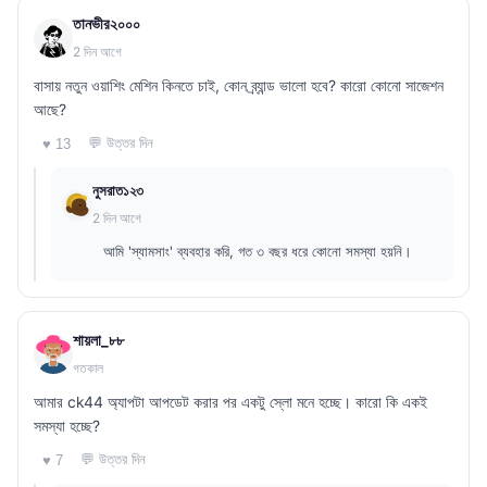
তানভীর২০০০
2 দিন আগে
বাসায় নতুন ওয়াশিং মেশিন কিনতে চাই, কোন ব্র্যান্ড ভালো হবে? কারো কোনো সাজেশন
আছে?
💬 উত্তর দিন
♥ 13
নুসরাত১২৩
2 দিন আগে
আমি 'স্যামসাং' ব্যবহার করি, গত ৩ বছর ধরে কোনো সমস্যা হয়নি।
শায়লা_৮৮
গতকাল
আমার ck44 অ্যাপটা আপডেট করার পর একটু স্লো মনে হচ্ছে। কারো কি একই
সমস্যা হচ্ছে?
💬 উত্তর দিন
♥ 7