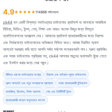
4.9
★
★
★
★
★
114868 পর্যালোচনা
ck44
হল একটি বিশ্বস্ত সফটওয়্যার ডাউনলোড প্ল্যাটফর্ম যা আপনাকে সামাজিক
মিডিয়া, ভিডিও, টুলস, গেম, শিক্ষা এবং আরও অনেক কিছুর জন্য বিস্তৃত
অ্যাপ্লিকেশনের অ্যাক্সেস দেয়। আমাদের প্ল্যাটফর্ম ব্যবহারকারীদের জন্য নিরাপদ
এবং নির্ভরযোগ্য ডাউনলোডের অভিজ্ঞতা নিশ্চিত করে। আমরা নিয়মিত অ্যাপ
আপডেট সরবরাহ করি যাতে আপনি সর্বদা সর্বশেষ সংস্করণগুলি পান। দ্রুত ব্রাউজিং
এবং সহজ ডাউনলোড প্রক্রিয়া সহ, ck44 আপনার পছন্দের অ্যাপগুলি খুঁজে পেতে
এবং ইনস্টল করার জন্য সেরা পছন্দ।
বিভিন্ন ধরণের সফটওয়্যার সংগ্রহ
নিরাপদ এবং ভাইরাস-মুক্ত ডাউনলোড
দ্রুত আপডেট এবং নতুন সংস্করণের প্রাপ্যতা
সহজ ব্যবহারকারী ইন্টারফেস
সামাজিক, বিনোদন, শিক্ষা অ্যাপস
গেম এবং ইউটিলিটি টুলস
ব্যবহারকারী-বান্ধব অনুসন্ধান ফাংশন
সংস্করণ
২.১.০