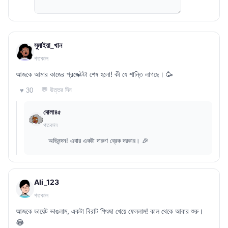
সুমাইয়া_খান
গতকাল
আজকে আমার কাজের প্রজেক্টটা শেষ হলো! কী যে শান্তি লাগছে। 🥳
💬 উত্তর দিন
♥ 30
দোলা৪৫
গতকাল
অভিনন্দন! এবার একটা দারুণ ব্রেক দরকার। 🎉
Ali_123
গতকাল
আজকে ডায়েট ভাঙলাম, একটা বিরাট পিৎজা খেয়ে ফেললাম! কাল থেকে আবার শুরু।
😂