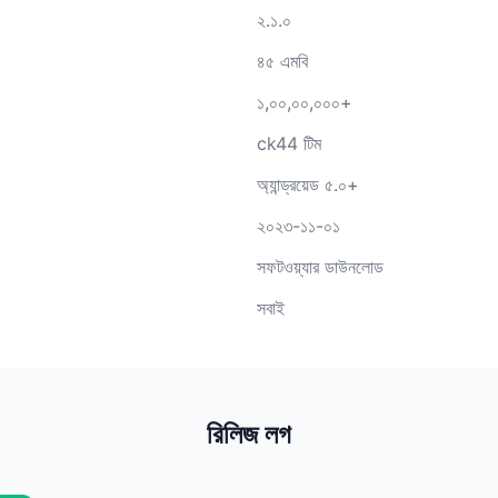
২.১.০
৪৫ এমবি
১,০০,০০,০০০+
ck44 টিম
অ্যান্ড্রয়েড ৫.০+
২০২৩-১১-০১
সফটওয়্যার ডাউনলোড
সবাই
রিলিজ লগ