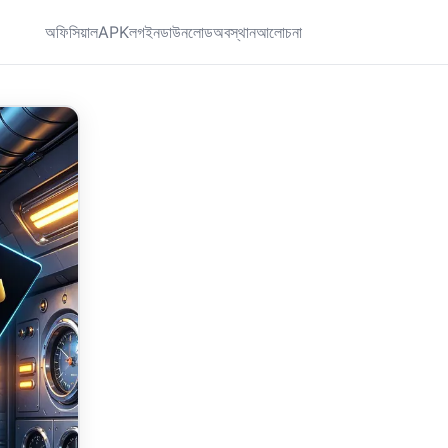
অফিসিয়াল
APK
লগইন
ডাউনলোড
অবস্থান
আলোচনা