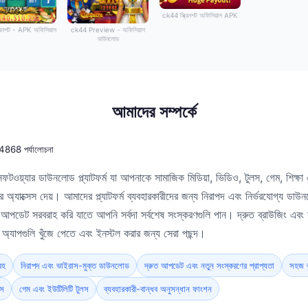
ck44 স্ক্রিনশট অফিসিয়াল APK
রিনশট - APK অফিসিয়াল
ck44 Preview - অফিসিয়াল
ডাউনলোড
আমাদের সম্পর্কে
4868 পর্যালোচনা
ফটওয়্যার ডাউনলোড প্ল্যাটফর্ম যা আপনাকে সামাজিক মিডিয়া, ভিডিও, টুলস, গেম, শিক্
র অ্যাক্সেস দেয়। আমাদের প্ল্যাটফর্ম ব্যবহারকারীদের জন্য নিরাপদ এবং নির্ভরযোগ্য ডাউ
আপডেট সরবরাহ করি যাতে আপনি সর্বদা সর্বশেষ সংস্করণগুলি পান। দ্রুত ব্রাউজিং এবং
্যাপগুলি খুঁজে পেতে এবং ইনস্টল করার জন্য সেরা পছন্দ।
রহ
নিরাপদ এবং ভাইরাস-মুক্ত ডাউনলোড
দ্রুত আপডেট এবং নতুন সংস্করণের প্রাপ্যতা
সহজ ব
পস
গেম এবং ইউটিলিটি টুলস
ব্যবহারকারী-বান্ধব অনুসন্ধান ফাংশন