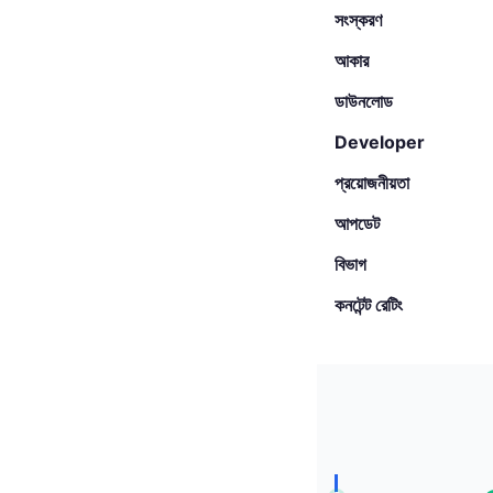
সংস্করণ
আকার
ডাউনলোড
Developer
প্রয়োজনীয়তা
আপডেট
বিভাগ
কনটেন্ট রেটিং