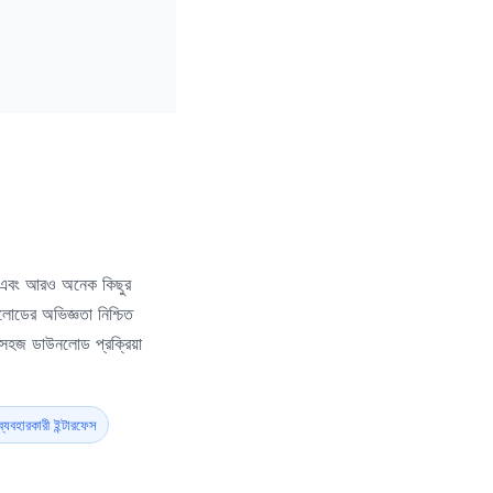
ষা এবং আরও অনেক কিছুর
নলোডের অভিজ্ঞতা নিশ্চিত
 সহজ ডাউনলোড প্রক্রিয়া
্যবহারকারী ইন্টারফেস