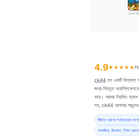
ck44 স্ক্
4.9
★
★
★
★
★
11
ck44
হল একটি বিশ্বস্ত স
জন্য বিস্তৃত অ্যাপ্লিকেশনে
করে। আমরা নিয়মিত অ্যাপ 
সহ, ck44 আপনার পছন্দের অ
বিভিন্ন ধরণের সফটওয়্যার সংগ্
সামাজিক, বিনোদন, শিক্ষা অ্যা