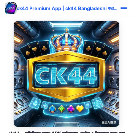
ck44 Premium App | ck44 Bangladeshi বাঙালি Reward Login ⚡