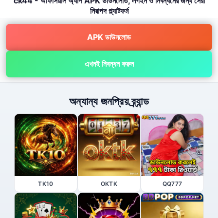
ck44 - অফিসিয়াল অ্যাপ APK ডাউনলোড, লগইন ও নিবন্ধনের জন্য সেরা
নিরাপদ প্ল্যাটফর্ম
APK ডাউনলোড
এখনই নিবন্ধন করুন
অন্যান্য জনপ্রিয় ব্র্যান্ড
TK10
OKTK
QQ777