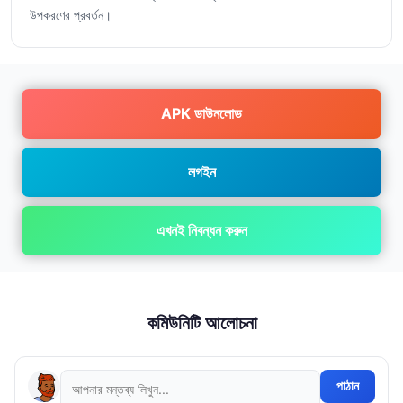
উপকরণের প্রবর্তন।
APK ডাউনলোড
লগইন
এখনই নিবন্ধন করুন
কমিউনিটি আলোচনা
পাঠান