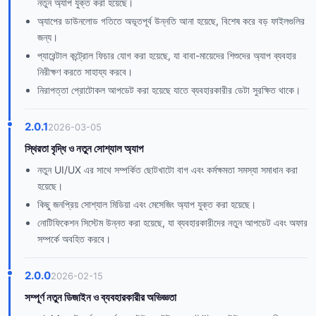
নতুন অ্যাপ যুক্ত করা হয়েছে।
অ্যাপের ডাউনলোড গতিতে অভূতপূর্ব উন্নতি আনা হয়েছে, বিশেষ করে বড় ফাইলগুলির
জন্য।
প্যারেন্টাল কন্ট্রোল ফিচার যোগ করা হয়েছে, যা বাবা-মায়েদের শিশুদের অ্যাপ ব্যবহার
নিরীক্ষণ করতে সাহায্য করবে।
নিরাপত্তা প্রোটোকল আপডেট করা হয়েছে যাতে ব্যবহারকারীর ডেটা সুরক্ষিত থাকে।
2.0.1
2026-03-05
স্থিরতা বৃদ্ধি ও নতুন সোশ্যাল অ্যাপ
নতুন UI/UX এর সাথে সম্পর্কিত ছোটখাটো বাগ এবং কর্মক্ষমতা সমস্যা সমাধান করা
হয়েছে।
কিছু জনপ্রিয় সোশ্যাল মিডিয়া এবং মেসেজিং অ্যাপ যুক্ত করা হয়েছে।
নোটিফিকেশন সিস্টেম উন্নত করা হয়েছে, যা ব্যবহারকারীদের নতুন আপডেট এবং অফার
সম্পর্কে অবহিত করবে।
2.0.0
2026-02-15
সম্পূর্ণ নতুন ডিজাইন ও ব্যবহারকারীর অভিজ্ঞতা