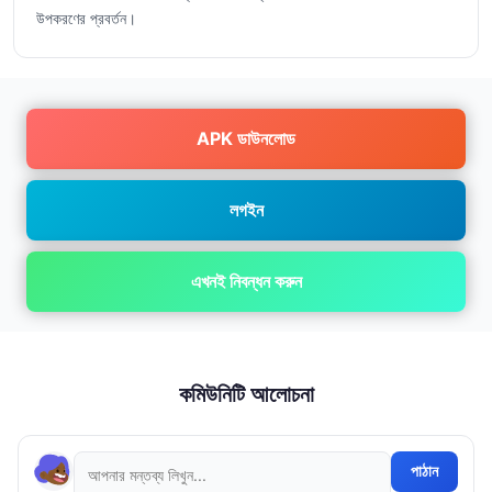
উপকরণের প্রবর্তন।
APK ডাউনলোড
লগইন
এখনই নিবন্ধন করুন
কমিউনিটি আলোচনা
পাঠান