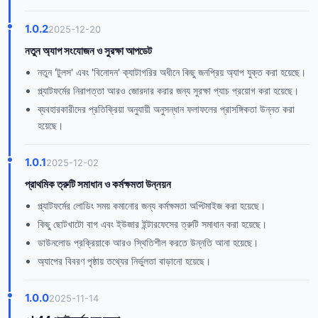
1.0.2
2025-12-20
নতুন অ্যাপ সংযোজন ও সুরক্ষা আপডেট
নতুন 'টুলস' এবং 'বিনোদন' ক্যাটাগরির অধীনে কিছু জনপ্রিয় অ্যাপ যুক্ত করা হয়েছে।
প্ল্যাটফর্মের নিরাপত্তা আরও জোরদার করার জন্য সুরক্ষা প্যাচ প্রয়োগ করা হয়েছে।
ব্যবহারকারীদের প্রতিক্রিয়া অনুযায়ী অনুসন্ধান ফলাফলের প্রাসঙ্গিকতা উন্নত করা
হয়েছে।
1.0.1
2025-12-02
প্রাথমিক ত্রুটি সমাধান ও কর্মক্ষমতা উন্নয়ন
প্ল্যাটফর্মের লোডিং সময় কমানোর জন্য কর্মক্ষমতা অপ্টিমাইজ করা হয়েছে।
কিছু ছোটখাটো বাগ এবং ইউজার ইন্টারফেসের ত্রুটি সমাধান করা হয়েছে।
ডাউনলোড প্রক্রিয়াকে আরও স্থিতিশীল করতে উন্নতি আনা হয়েছে।
অ্যাপের বিবরণ পৃষ্ঠায় তথ্যের নির্ভুলতা বাড়ানো হয়েছে।
1.0.0
2025-11-14