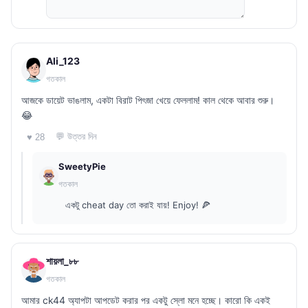
Ali_123
গতকাল
আজকে ডায়েট ভাঙলাম, একটা বিরাট পিৎজা খেয়ে ফেললাম! কাল থেকে আবার শুরু।
😂
💬 উত্তর দিন
♥ 28
SweetyPie
গতকাল
একটু cheat day তো করাই যায়! Enjoy! 🍕
শায়লা_৮৮
গতকাল
আমার ck44 অ্যাপটা আপডেট করার পর একটু স্লো মনে হচ্ছে। কারো কি একই