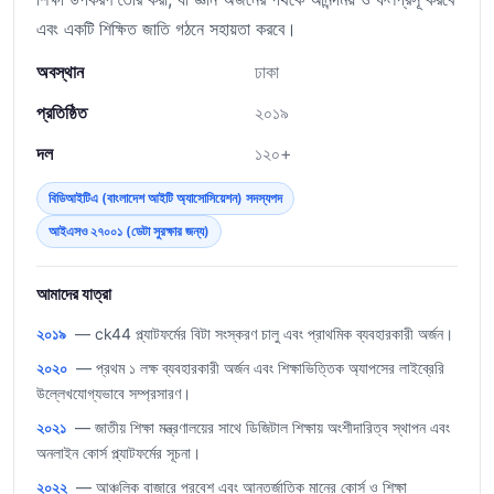
এবং একটি শিক্ষিত জাতি গঠনে সহায়তা করবে।
অবস্থান
ঢাকা
প্রতিষ্ঠিত
২০১৯
দল
১২০+
বিডিআইটিএ (বাংলাদেশ আইটি অ্যাসোসিয়েশন) সদস্যপদ
আইএসও ২৭০০১ (ডেটা সুরক্ষার জন্য)
আমাদের যাত্রা
২০১৯
— ck44 প্ল্যাটফর্মের বিটা সংস্করণ চালু এবং প্রাথমিক ব্যবহারকারী অর্জন।
২০২০
— প্রথম ১ লক্ষ ব্যবহারকারী অর্জন এবং শিক্ষাভিত্তিক অ্যাপসের লাইব্রেরি
উল্লেখযোগ্যভাবে সম্প্রসারণ।
২০২১
— জাতীয় শিক্ষা মন্ত্রণালয়ের সাথে ডিজিটাল শিক্ষায় অংশীদারিত্ব স্থাপন এবং
অনলাইন কোর্স প্ল্যাটফর্মের সূচনা।
২০২২
— আঞ্চলিক বাজারে প্রবেশ এবং আন্তর্জাতিক মানের কোর্স ও শিক্ষা