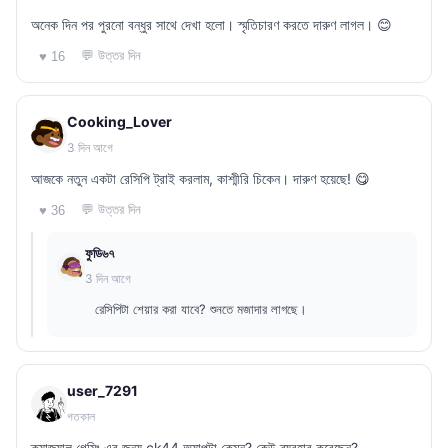
অনেক দিন পর পুরনো বন্ধুর সাথে দেখা হলো। স্মৃতিচারণ করতে দারুণ লাগল। 😊
💬 উত্তর দিন
♥ 16
Cooking_Lover
3 দিন আগে
আজকে নতুন একটা রেসিপি ট্রাই করলাম, কাশ্মীরি চিকেন। দারুণ হয়েছে! 😋
💬 উত্তর দিন
♥ 36
ফুডি৬৭
3 দিন আগে
রেসিপিটা শেয়ার করা যাবে? শুনতে মজাদার লাগছে।
user_7291
গতকাল
ক্যাজুয়াল গেমিং এর জন্য ck44 অ্যাপটা কেমন? কেউ ব্যবহার করেছেন?