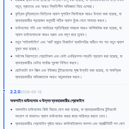
নতুন, দ্রুততর এবং আরও স্থিতিশীল অভিজ্ঞতা নিয়ে এসেছে।
কৃত্রিম বুদ্ধিমত্তা-ভিত্তিক অ্যাপ সুপারিশ সিস্টেমকে আরও উন্নত করা হয়েছে, যা
ব্যবহারকারীর প্রয়োজন অনুযায়ী সঠিক অ্যাপ খুঁজে পেতে সাহায্য করবে।
ডাউনলোড গতি এবং সার্ভারের প্রতিক্রিয়া সময়কে আরও অপ্টিমাইজ করা হয়েছে, যা
অ্যাপ ডাউনলোডকে আরও দ্রুত এবং মসৃণ করে তুলবে।
নতুন 'লাইফস্টাইল' এবং 'আর্ট অ্যান্ড ডিজাইন' ক্যাটাগরির অধীনে শত শত নতুন অ্যাপ
যুক্ত করা হয়েছে।
সর্বশেষ নিরাপত্তা প্রোটোকল এবং ডেটা এনক্রিপশন পদ্ধতি প্রয়োগ করা হয়েছে, যা
ব্যবহারকারীর ডেটার সর্বোচ্চ সুরক্ষা নিশ্চিত করবে।
ছোটখাটো বাগ ফিক্স এবং ইউজার ইন্টারফেসের সূক্ষ্ম উন্নতি করা হয়েছে, যা সামগ্রিক
ব্যবহারকারীর অভিজ্ঞতাকে আরও আনন্দদায়ক করবে।
2.2.0
2026-05-15
অফলাইন ডাউনলোড ও উন্নত ব্যবহারকারীর প্রোফাইল
অফলাইন ডাউনলোড কিউ ফিচার যোগ করা হয়েছে, যা ব্যবহারকারীদের ইন্টারনেট
সংযোগ না থাকলেও অ্যাপ ডাউনলোড করার জন্য সারিবদ্ধ করতে দেবে।
ব্যবহারকারীর প্রোফাইল পৃষ্ঠায় আরও কাস্টমাইজেশন অপশন এবং অ্যাক্টিভিটি লগ যোগ