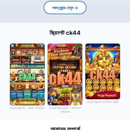
সকল ব্র্যান্ড দেখুন →
স্ক্রিনশট ck44
ck44 স্ক্রিনশট অফিসিয়াল APK
ck44 স্ক্রিনশট - APK অফিসিয়াল
ck44 Preview - অফিসিয়াল
ডাউনলোড
আমাদের সম্পর্কে