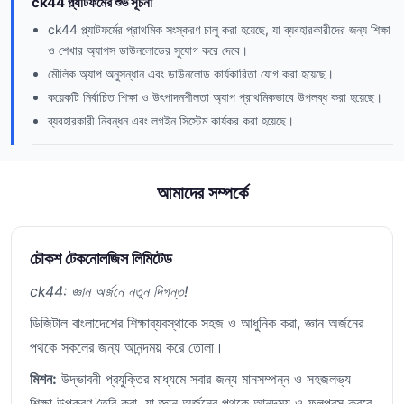
ck44 প্ল্যাটফর্মের শুভ সূচনা
ck44 প্ল্যাটফর্মের প্রাথমিক সংস্করণ চালু করা হয়েছে, যা ব্যবহারকারীদের জন্য শিক্ষা
ও শেখার অ্যাপস ডাউনলোডের সুযোগ করে দেবে।
মৌলিক অ্যাপ অনুসন্ধান এবং ডাউনলোড কার্যকারিতা যোগ করা হয়েছে।
কয়েকটি নির্বাচিত শিক্ষা ও উৎপাদনশীলতা অ্যাপ প্রাথমিকভাবে উপলব্ধ করা হয়েছে।
ব্যবহারকারী নিবন্ধন এবং লগইন সিস্টেম কার্যকর করা হয়েছে।
আমাদের সম্পর্কে
চৌকশ টেকনোলজিস লিমিটেড
ck44: জ্ঞান অর্জনে নতুন দিগন্ত!
ডিজিটাল বাংলাদেশের শিক্ষাব্যবস্থাকে সহজ ও আধুনিক করা, জ্ঞান অর্জনের
পথকে সকলের জন্য আনন্দময় করে তোলা।
মিশন:
উদ্ভাবনী প্রযুক্তির মাধ্যমে সবার জন্য মানসম্পন্ন ও সহজলভ্য
শিক্ষা উপকরণ তৈরি করা, যা জ্ঞান অর্জনের পথকে আনন্দময় ও ফলপ্রসূ করবে