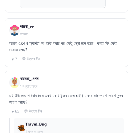
শায়লা_৮৮
গতকাল
আমার ck44 অ্যাপটা আপডেট করার পর একটু স্লো মনে হচ্ছে। কারো কি একই
সমস্যা হচ্ছে?
💬 উত্তর দিন
♥ 7
ফাতেমা_বেগম
1 সপ্তাহ আগে
এই উইকেন্ডে পরিবার নিয়ে একটা ছোট ট্যুরে যেতে চাই। ঢাকার আশেপাশে কোনো সুন্দর
জায়গা আছে?
💬 উত্তর দিন
♥ 63
Travel_Bug
1 সপ্তাহ আগে