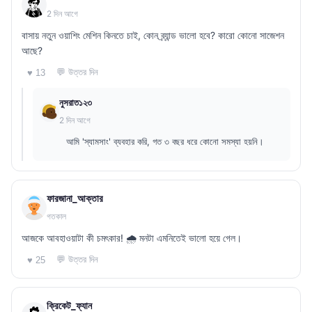
2 দিন আগে
বাসায় নতুন ওয়াশিং মেশিন কিনতে চাই, কোন ব্র্যান্ড ভালো হবে? কারো কোনো সাজেশন
আছে?
💬 উত্তর দিন
♥ 13
নুসরাত১২৩
2 দিন আগে
আমি 'স্যামসাং' ব্যবহার করি, গত ৩ বছর ধরে কোনো সমস্যা হয়নি।
ফারজানা_আক্তার
গতকাল
আজকে আবহাওয়াটা কী চমৎকার! 🌧️ মনটা এমনিতেই ভালো হয়ে গেল।
💬 উত্তর দিন
♥ 25
ক্রিকেট_ফ্যান