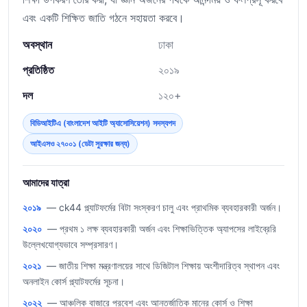
এবং একটি শিক্ষিত জাতি গঠনে সহায়তা করবে।
অবস্থান
ঢাকা
প্রতিষ্ঠিত
২০১৯
দল
১২০+
বিডিআইটিএ (বাংলাদেশ আইটি অ্যাসোসিয়েশন) সদস্যপদ
আইএসও ২৭০০১ (ডেটা সুরক্ষার জন্য)
আমাদের যাত্রা
২০১৯
— ck44 প্ল্যাটফর্মের বিটা সংস্করণ চালু এবং প্রাথমিক ব্যবহারকারী অর্জন।
২০২০
— প্রথম ১ লক্ষ ব্যবহারকারী অর্জন এবং শিক্ষাভিত্তিক অ্যাপসের লাইব্রেরি
উল্লেখযোগ্যভাবে সম্প্রসারণ।
২০২১
— জাতীয় শিক্ষা মন্ত্রণালয়ের সাথে ডিজিটাল শিক্ষায় অংশীদারিত্ব স্থাপন এবং
অনলাইন কোর্স প্ল্যাটফর্মের সূচনা।
২০২২
— আঞ্চলিক বাজারে প্রবেশ এবং আন্তর্জাতিক মানের কোর্স ও শিক্ষা