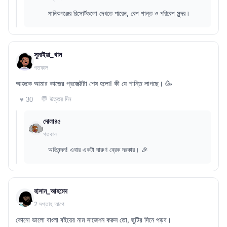
মানিকগঞ্জের রিসোর্টগুলো দেখতে পারেন, বেশ শান্ত ও পরিবেশ সুন্দর।
সুমাইয়া_খান
গতকাল
আজকে আমার কাজের প্রজেক্টটা শেষ হলো! কী যে শান্তি লাগছে। 🥳
💬 উত্তর দিন
♥ 30
দোলা৪৫
গতকাল
অভিনন্দন! এবার একটা দারুণ ব্রেক দরকার। 🎉
হাসান_আহমেদ
2 সপ্তাহ আগে
কোনো ভালো বাংলা বইয়ের নাম সাজেশন করুন তো, ছুটির দিনে পড়ব।