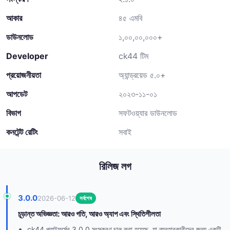
আকার
৪৫ এমবি
ডাউনলোড
১,০০,০০,০০০+
Developer
ck44 টিম
প্রয়োজনীয়তা
অ্যান্ড্রয়েড ৫.০+
আপডেট
২০২৩-১১-০১
বিভাগ
সফটওয়্যার ডাউনলোড
কনটেন্ট রেটিং
সবাই
রিলিজ লগ
3.0.0
2026-06-12
সর্বশেষ
চূড়ান্ত অভিজ্ঞতা: আরও গতি, আরও অ্যাপ এবং স্থিতিশীলতা
ck44 প্ল্যাটফর্মের 3.0.0 সংস্করণ চালু করা হয়েছে, যা ব্যবহারকারীদের জন্য একটি