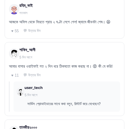
রহিম_ভাই
গতকাল
আজকে অফিস থেকে ফিরতে প্রায় ২ ঘণ্টা লেগে গেল! জ্যামে জীবনটা শেষ। 😫
💬 উত্তর দিন
♥ 55
শাকিব_আলী
5 দিন আগে
আমার বাসার ওয়াইফাই গত ২ দিন ধরে ঠিকমতো কাজ করছে না। 😡 কী যে করি!
💬 উত্তর দিন
♥ 11
user_tech
5 দিন আগে
সার্ভিস প্রোভাইডারের সাথে কথা বলুন, রিস্টার্ট করে দেখেছেন?
তানভীর২০০০