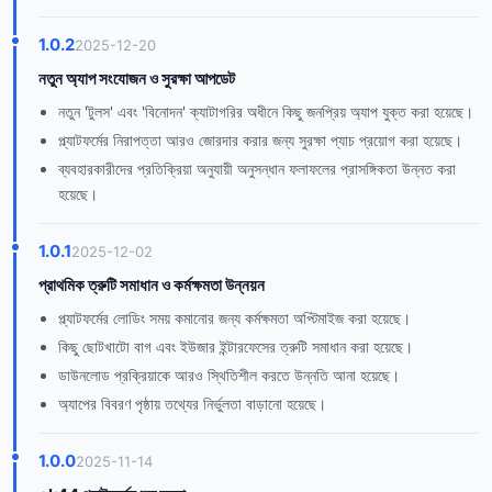
1.0.2
2025-12-20
নতুন অ্যাপ সংযোজন ও সুরক্ষা আপডেট
নতুন 'টুলস' এবং 'বিনোদন' ক্যাটাগরির অধীনে কিছু জনপ্রিয় অ্যাপ যুক্ত করা হয়েছে।
প্ল্যাটফর্মের নিরাপত্তা আরও জোরদার করার জন্য সুরক্ষা প্যাচ প্রয়োগ করা হয়েছে।
ব্যবহারকারীদের প্রতিক্রিয়া অনুযায়ী অনুসন্ধান ফলাফলের প্রাসঙ্গিকতা উন্নত করা
হয়েছে।
1.0.1
2025-12-02
প্রাথমিক ত্রুটি সমাধান ও কর্মক্ষমতা উন্নয়ন
প্ল্যাটফর্মের লোডিং সময় কমানোর জন্য কর্মক্ষমতা অপ্টিমাইজ করা হয়েছে।
কিছু ছোটখাটো বাগ এবং ইউজার ইন্টারফেসের ত্রুটি সমাধান করা হয়েছে।
ডাউনলোড প্রক্রিয়াকে আরও স্থিতিশীল করতে উন্নতি আনা হয়েছে।
অ্যাপের বিবরণ পৃষ্ঠায় তথ্যের নির্ভুলতা বাড়ানো হয়েছে।
1.0.0
2025-11-14