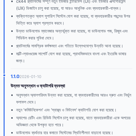
ck44 প্ল্যাটফর্মের সম্পূর্ণ নতুন ইউজার ইন্টারফেস (UI) এবং ইউজার এক্সপেরিয়েন্স
(UX) ডিজাইন চালু করা হয়েছে, যা আরও আধুনিক এবং ব্যবহারকারী-বান্ধব।
ব্যক্তিগতকৃত অ্যাপ সুপারিশ সিস্টেম যোগ করা হয়েছে, যা ব্যবহারকারীর পছন্দের উপর
ভিত্তি করে অ্যাপ প্রস্তাব করবে।
উন্নত ডাউনলোড ম্যানেজার অন্তর্ভুক্ত করা হয়েছে, যা ডাউনলোড পজ, রিজুম এবং
শিডিউল করার সুবিধা দেবে।
প্ল্যাটফর্মের সামগ্রিক কর্মক্ষমতা এবং গতিতে উল্লেখযোগ্য উন্নতি আনা হয়েছে।
মাল্টি-ল্যাংগুয়েজ সাপোর্ট যোগ করা হয়েছে, প্রাথমিকভাবে বাংলা এবং ইংরেজি ভাষার
জন্য।
1.1.0
2026-01-10
উন্নত অনুসন্ধান ও ক্যাটাগরি ব্যবস্থা
অনুসন্ধান অ্যালগরিদম উন্নত করা হয়েছে, যা ব্যবহারকারীদের আরও দ্রুত এবং নির্ভুল
ফলাফল দেবে।
নতুন 'কমিউনিকেশন' এবং 'স্বাস্থ্য ও ফিটনেস' ক্যাটাগরি যোগ করা হয়েছে।
অ্যাপের রেটিং এবং রিভিউ সিস্টেম চালু করা হয়েছে, যাতে ব্যবহারকারীরা একে অপরের
অভিজ্ঞতা থেকে উপকৃত হতে পারে।
ডাউনলোড ব্যর্থতার হার কমাতে সিস্টেমের স্থিতিশীলতা বাড়ানো হয়েছে।