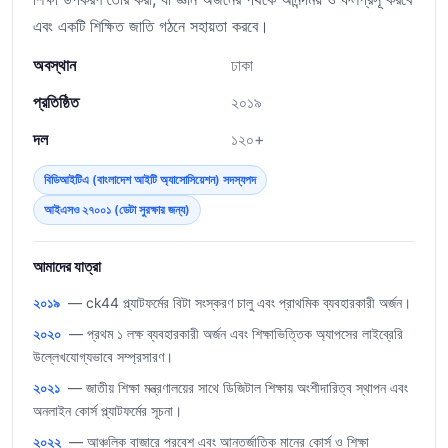
এবং একটি শিক্ষিত জাতি গঠনে সহায়তা করবে।
অবস্থান
ঢাকা
প্রতিষ্ঠিত
২০১৯
দল
১২০+
বিডিআইটিএ (বাংলাদেশ আইটি অ্যাসোসিয়েশন) সদস্যপদ
আইএসও ২৭০০১ (ডেটা সুরক্ষার জন্য)
আমাদের যাত্রা
২০১৯
— ck44 প্ল্যাটফর্মের বিটা সংস্করণ চালু এবং প্রাথমিক ব্যবহারকারী অর্জন।
২০২০
— প্রথম ১ লক্ষ ব্যবহারকারী অর্জন এবং শিক্ষাভিত্তিক অ্যাপসের লাইব্রেরি
উল্লেখযোগ্যভাবে সম্প্রসারণ।
২০২১
— জাতীয় শিক্ষা মন্ত্রণালয়ের সাথে ডিজিটাল শিক্ষায় অংশীদারিত্ব স্থাপন এবং
অনলাইন কোর্স প্ল্যাটফর্মের সূচনা।
২০২২
— আঞ্চলিক বাজারে প্রবেশ এবং আন্তর্জাতিক মানের কোর্স ও শিক্ষা