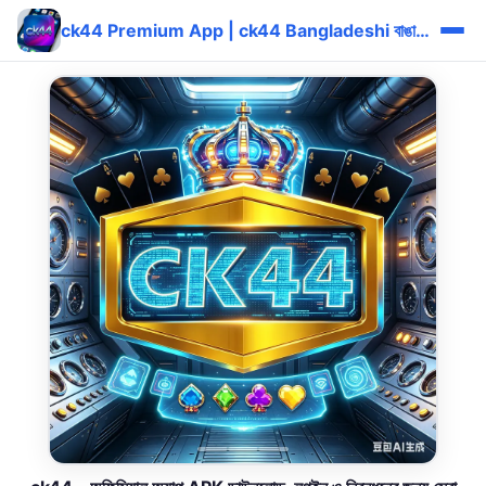
ck44 Premium App | ck44 Bangladeshi বাঙালি Reward Login ⚡