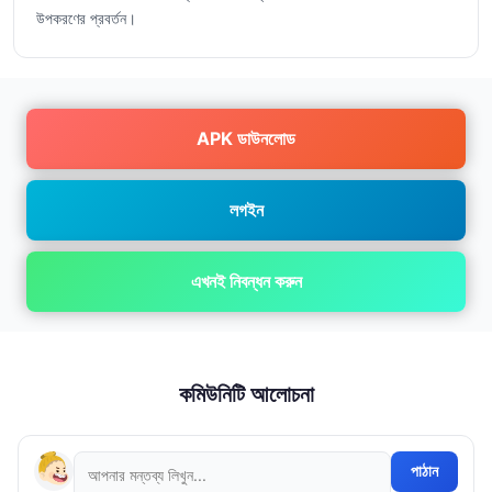
উপকরণের প্রবর্তন।
APK ডাউনলোড
লগইন
এখনই নিবন্ধন করুন
কমিউনিটি আলোচনা
পাঠান