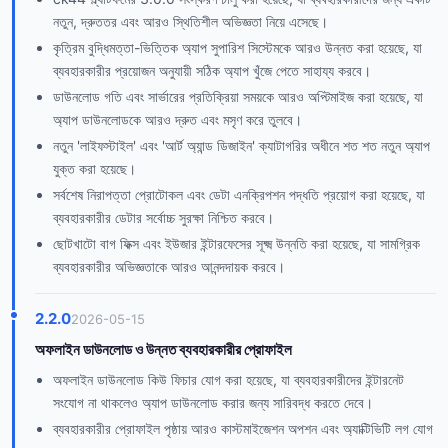
নতুন, দ্রুততর এবং আরও স্থিতিশীল অভিজ্ঞতা নিয়ে এসেছে।
কৃত্রিম বুদ্ধিমত্তা-ভিত্তিক অ্যাপ সুপারিশ সিস্টেমকে আরও উন্নত করা হয়েছে, যা
ব্যবহারকারীর প্রয়োজন অনুযায়ী সঠিক অ্যাপ খুঁজে পেতে সাহায্য করবে।
ডাউনলোড গতি এবং সার্ভারের প্রতিক্রিয়া সময়কে আরও অপ্টিমাইজ করা হয়েছে, যা
অ্যাপ ডাউনলোডকে আরও দ্রুত এবং মসৃণ করে তুলবে।
নতুন 'লাইফস্টাইল' এবং 'আর্ট অ্যান্ড ডিজাইন' ক্যাটাগরির অধীনে শত শত নতুন অ্যাপ
যুক্ত করা হয়েছে।
সর্বশেষ নিরাপত্তা প্রোটোকল এবং ডেটা এনক্রিপশন পদ্ধতি প্রয়োগ করা হয়েছে, যা
ব্যবহারকারীর ডেটার সর্বোচ্চ সুরক্ষা নিশ্চিত করবে।
ছোটখাটো বাগ ফিক্স এবং ইউজার ইন্টারফেসের সূক্ষ্ম উন্নতি করা হয়েছে, যা সামগ্রিক
ব্যবহারকারীর অভিজ্ঞতাকে আরও আনন্দদায়ক করবে।
2.2.0
2026-05-15
অফলাইন ডাউনলোড ও উন্নত ব্যবহারকারীর প্রোফাইল
অফলাইন ডাউনলোড কিউ ফিচার যোগ করা হয়েছে, যা ব্যবহারকারীদের ইন্টারনেট
সংযোগ না থাকলেও অ্যাপ ডাউনলোড করার জন্য সারিবদ্ধ করতে দেবে।
ব্যবহারকারীর প্রোফাইল পৃষ্ঠায় আরও কাস্টমাইজেশন অপশন এবং অ্যাক্টিভিটি লগ যোগ