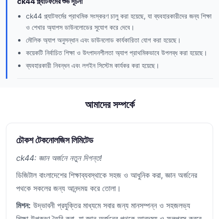
ck44 প্ল্যাটফর্মের শুভ সূচনা
ck44 প্ল্যাটফর্মের প্রাথমিক সংস্করণ চালু করা হয়েছে, যা ব্যবহারকারীদের জন্য শিক্ষা
ও শেখার অ্যাপস ডাউনলোডের সুযোগ করে দেবে।
মৌলিক অ্যাপ অনুসন্ধান এবং ডাউনলোড কার্যকারিতা যোগ করা হয়েছে।
কয়েকটি নির্বাচিত শিক্ষা ও উৎপাদনশীলতা অ্যাপ প্রাথমিকভাবে উপলব্ধ করা হয়েছে।
ব্যবহারকারী নিবন্ধন এবং লগইন সিস্টেম কার্যকর করা হয়েছে।
আমাদের সম্পর্কে
চৌকশ টেকনোলজিস লিমিটেড
ck44: জ্ঞান অর্জনে নতুন দিগন্ত!
ডিজিটাল বাংলাদেশের শিক্ষাব্যবস্থাকে সহজ ও আধুনিক করা, জ্ঞান অর্জনের
পথকে সকলের জন্য আনন্দময় করে তোলা।
মিশন:
উদ্ভাবনী প্রযুক্তির মাধ্যমে সবার জন্য মানসম্পন্ন ও সহজলভ্য
শিক্ষা উপকরণ তৈরি করা, যা জ্ঞান অর্জনের পথকে আনন্দময় ও ফলপ্রসূ করবে