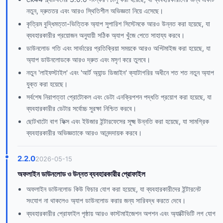
নতুন, দ্রুততর এবং আরও স্থিতিশীল অভিজ্ঞতা নিয়ে এসেছে।
কৃত্রিম বুদ্ধিমত্তা-ভিত্তিক অ্যাপ সুপারিশ সিস্টেমকে আরও উন্নত করা হয়েছে, যা
ব্যবহারকারীর প্রয়োজন অনুযায়ী সঠিক অ্যাপ খুঁজে পেতে সাহায্য করবে।
ডাউনলোড গতি এবং সার্ভারের প্রতিক্রিয়া সময়কে আরও অপ্টিমাইজ করা হয়েছে, যা
অ্যাপ ডাউনলোডকে আরও দ্রুত এবং মসৃণ করে তুলবে।
নতুন 'লাইফস্টাইল' এবং 'আর্ট অ্যান্ড ডিজাইন' ক্যাটাগরির অধীনে শত শত নতুন অ্যাপ
যুক্ত করা হয়েছে।
সর্বশেষ নিরাপত্তা প্রোটোকল এবং ডেটা এনক্রিপশন পদ্ধতি প্রয়োগ করা হয়েছে, যা
ব্যবহারকারীর ডেটার সর্বোচ্চ সুরক্ষা নিশ্চিত করবে।
ছোটখাটো বাগ ফিক্স এবং ইউজার ইন্টারফেসের সূক্ষ্ম উন্নতি করা হয়েছে, যা সামগ্রিক
ব্যবহারকারীর অভিজ্ঞতাকে আরও আনন্দদায়ক করবে।
2.2.0
2026-05-15
অফলাইন ডাউনলোড ও উন্নত ব্যবহারকারীর প্রোফাইল
অফলাইন ডাউনলোড কিউ ফিচার যোগ করা হয়েছে, যা ব্যবহারকারীদের ইন্টারনেট
সংযোগ না থাকলেও অ্যাপ ডাউনলোড করার জন্য সারিবদ্ধ করতে দেবে।
ব্যবহারকারীর প্রোফাইল পৃষ্ঠায় আরও কাস্টমাইজেশন অপশন এবং অ্যাক্টিভিটি লগ যোগ