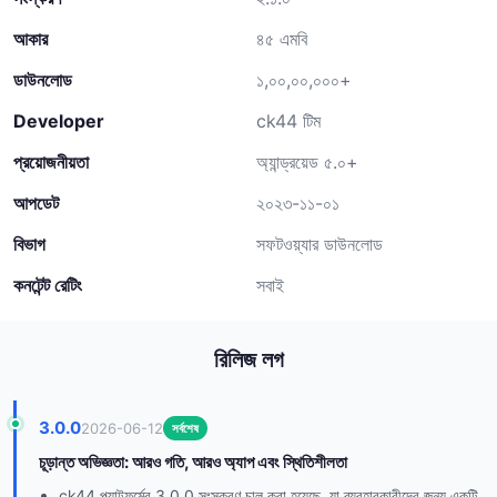
আকার
৪৫ এমবি
ডাউনলোড
১,০০,০০,০০০+
Developer
ck44 টিম
প্রয়োজনীয়তা
অ্যান্ড্রয়েড ৫.০+
আপডেট
২০২৩-১১-০১
বিভাগ
সফটওয়্যার ডাউনলোড
কনটেন্ট রেটিং
সবাই
রিলিজ লগ
3.0.0
2026-06-12
সর্বশেষ
চূড়ান্ত অভিজ্ঞতা: আরও গতি, আরও অ্যাপ এবং স্থিতিশীলতা
ck44 প্ল্যাটফর্মের 3.0.0 সংস্করণ চালু করা হয়েছে, যা ব্যবহারকারীদের জন্য একটি