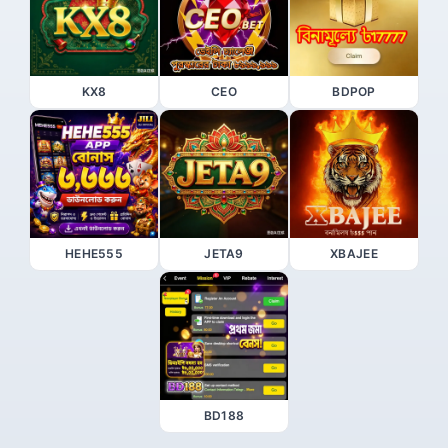
KX8
CEO
BDPOP
HEHE555
JETA9
XBAJEE
BD188