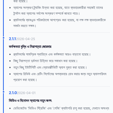
করা হয়েছে।
অ্যাপের সংস্করণ ট্র্যাকিং উন্নত করা হয়েছে, যাতে ব্যবহারকারীরা সহজেই তাদের
ইন্সটল করা অ্যাপের সর্বশেষ সংস্করণ সম্পর্কে জানতে পারে।
প্ল্যাটফর্মের ব্যাকএন্ড পরিকাঠামো আপগ্রেড করা হয়েছে, যা লক্ষ লক্ষ ব্যবহারকারীকে
সমর্থন করতে সক্ষম।
2.1.1
2026-04-25
কর্মক্ষমতা বৃদ্ধি ও নিরাপত্তা জোরদার
প্ল্যাটফর্মের সামগ্রিক স্থায়িত্ব এবং কর্মক্ষমতা আরও বাড়ানো হয়েছে।
কিছু নিরাপত্তা দুর্বলতা চিহ্নিত করে সমাধান করা হয়েছে।
নতুন কিছু ইউটিলিটি এবং প্রোডাক্টিভিটি অ্যাপ যুক্ত করা হয়েছে।
অ্যাপের রিভিউ এবং রেটিং সিস্টেমের অপব্যবহার রোধ করার জন্য নতুন অ্যালগরিদম
প্রয়োগ করা হয়েছে।
2.1.0
2026-04-01
ভিডিও ও বিনোদন অ্যাপের নতুন জগৎ
ডেডিকেটেড 'ভিডিও স্ট্রিমিং' এবং 'গেমিং' ক্যাটাগরি চালু করা হয়েছে, যেখানে অসংখ্য