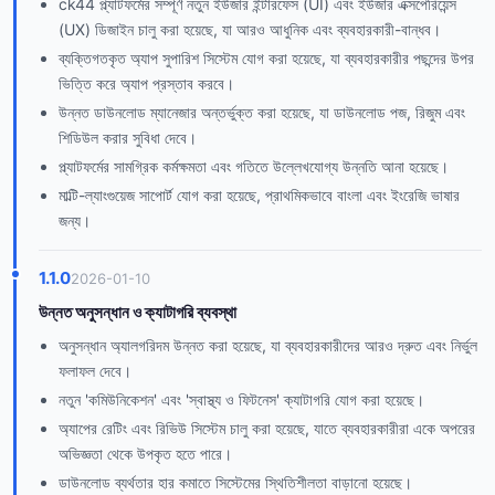
ck44 প্ল্যাটফর্মের সম্পূর্ণ নতুন ইউজার ইন্টারফেস (UI) এবং ইউজার এক্সপেরিয়েন্স
(UX) ডিজাইন চালু করা হয়েছে, যা আরও আধুনিক এবং ব্যবহারকারী-বান্ধব।
ব্যক্তিগতকৃত অ্যাপ সুপারিশ সিস্টেম যোগ করা হয়েছে, যা ব্যবহারকারীর পছন্দের উপর
ভিত্তি করে অ্যাপ প্রস্তাব করবে।
উন্নত ডাউনলোড ম্যানেজার অন্তর্ভুক্ত করা হয়েছে, যা ডাউনলোড পজ, রিজুম এবং
শিডিউল করার সুবিধা দেবে।
প্ল্যাটফর্মের সামগ্রিক কর্মক্ষমতা এবং গতিতে উল্লেখযোগ্য উন্নতি আনা হয়েছে।
মাল্টি-ল্যাংগুয়েজ সাপোর্ট যোগ করা হয়েছে, প্রাথমিকভাবে বাংলা এবং ইংরেজি ভাষার
জন্য।
1.1.0
2026-01-10
উন্নত অনুসন্ধান ও ক্যাটাগরি ব্যবস্থা
অনুসন্ধান অ্যালগরিদম উন্নত করা হয়েছে, যা ব্যবহারকারীদের আরও দ্রুত এবং নির্ভুল
ফলাফল দেবে।
নতুন 'কমিউনিকেশন' এবং 'স্বাস্থ্য ও ফিটনেস' ক্যাটাগরি যোগ করা হয়েছে।
অ্যাপের রেটিং এবং রিভিউ সিস্টেম চালু করা হয়েছে, যাতে ব্যবহারকারীরা একে অপরের
অভিজ্ঞতা থেকে উপকৃত হতে পারে।
ডাউনলোড ব্যর্থতার হার কমাতে সিস্টেমের স্থিতিশীলতা বাড়ানো হয়েছে।