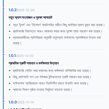
1.0.2
2025-12-20
নতুন অ্যাপ সংযোজন ও সুরক্ষা আপডেট
নতুন 'টুলস' এবং 'বিনোদন' ক্যাটাগরির অধীনে কিছু জনপ্রিয় অ্যাপ যুক্ত করা হয়েছে।
প্ল্যাটফর্মের নিরাপত্তা আরও জোরদার করার জন্য সুরক্ষা প্যাচ প্রয়োগ করা হয়েছে।
ব্যবহারকারীদের প্রতিক্রিয়া অনুযায়ী অনুসন্ধান ফলাফলের প্রাসঙ্গিকতা উন্নত করা
হয়েছে।
1.0.1
2025-12-02
প্রাথমিক ত্রুটি সমাধান ও কর্মক্ষমতা উন্নয়ন
প্ল্যাটফর্মের লোডিং সময় কমানোর জন্য কর্মক্ষমতা অপ্টিমাইজ করা হয়েছে।
কিছু ছোটখাটো বাগ এবং ইউজার ইন্টারফেসের ত্রুটি সমাধান করা হয়েছে।
ডাউনলোড প্রক্রিয়াকে আরও স্থিতিশীল করতে উন্নতি আনা হয়েছে।
অ্যাপের বিবরণ পৃষ্ঠায় তথ্যের নির্ভুলতা বাড়ানো হয়েছে।
1.0.0
2025-11-14