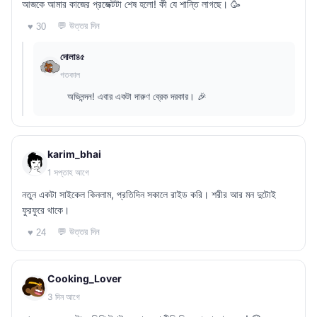
আজকে আমার কাজের প্রজেক্টটা শেষ হলো! কী যে শান্তি লাগছে। 🥳
💬 উত্তর দিন
♥ 30
দোলা৪৫
গতকাল
অভিনন্দন! এবার একটা দারুণ ব্রেক দরকার। 🎉
karim_bhai
1 সপ্তাহ আগে
নতুন একটা সাইকেল কিনলাম, প্রতিদিন সকালে রাইড করি। শরীর আর মন দুটোই
ফুরফুরে থাকে।
💬 উত্তর দিন
♥ 24
Cooking_Lover
3 দিন আগে