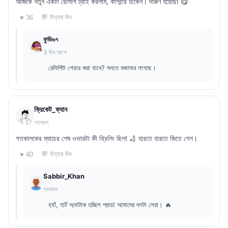
আজকে নতুন একটা রেসিপি ট্রাই করলাম, কাশ্মীরি চিকেন। দারুণ হয়েছে! 😋
💬 উত্তর দিন
♥ 36
ফুডি৬৭
3 দিন আগে
রেসিপিটা শেয়ার করা যাবে? শুনতে মজাদার লাগছে।
ক্রিকেট_ফ্যান
গতকাল
গতকালকের ম্যাচের শেষ ওভারটা কী থ্রিলিং ছিল! 🏏 হারতে হারতে জিতে গেল।
💬 উত্তর দিন
♥ 40
Sabbir_Khan
গতকাল
হ্যাঁ, হার্ট অ্যাটাক হচ্ছিল প্রায়! আমাদের দলটা সেরা। 🔥