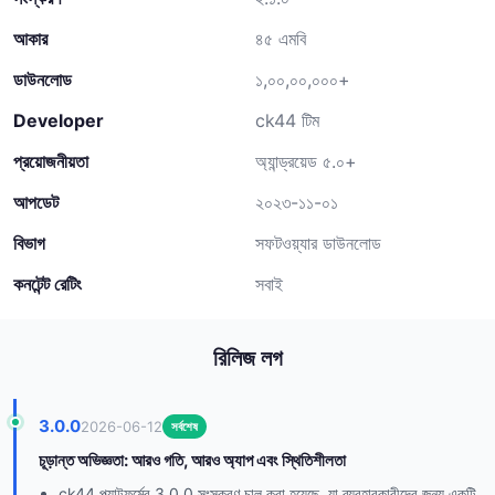
আকার
৪৫ এমবি
ডাউনলোড
১,০০,০০,০০০+
Developer
ck44 টিম
প্রয়োজনীয়তা
অ্যান্ড্রয়েড ৫.০+
আপডেট
২০২৩-১১-০১
বিভাগ
সফটওয়্যার ডাউনলোড
কনটেন্ট রেটিং
সবাই
রিলিজ লগ
3.0.0
2026-06-12
সর্বশেষ
চূড়ান্ত অভিজ্ঞতা: আরও গতি, আরও অ্যাপ এবং স্থিতিশীলতা
ck44 প্ল্যাটফর্মের 3.0.0 সংস্করণ চালু করা হয়েছে, যা ব্যবহারকারীদের জন্য একটি