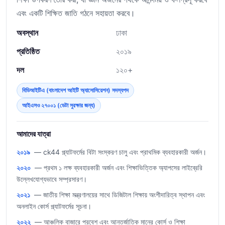
এবং একটি শিক্ষিত জাতি গঠনে সহায়তা করবে।
অবস্থান
ঢাকা
প্রতিষ্ঠিত
২০১৯
দল
১২০+
বিডিআইটিএ (বাংলাদেশ আইটি অ্যাসোসিয়েশন) সদস্যপদ
আইএসও ২৭০০১ (ডেটা সুরক্ষার জন্য)
আমাদের যাত্রা
২০১৯
— ck44 প্ল্যাটফর্মের বিটা সংস্করণ চালু এবং প্রাথমিক ব্যবহারকারী অর্জন।
২০২০
— প্রথম ১ লক্ষ ব্যবহারকারী অর্জন এবং শিক্ষাভিত্তিক অ্যাপসের লাইব্রেরি
উল্লেখযোগ্যভাবে সম্প্রসারণ।
২০২১
— জাতীয় শিক্ষা মন্ত্রণালয়ের সাথে ডিজিটাল শিক্ষায় অংশীদারিত্ব স্থাপন এবং
অনলাইন কোর্স প্ল্যাটফর্মের সূচনা।
২০২২
— আঞ্চলিক বাজারে প্রবেশ এবং আন্তর্জাতিক মানের কোর্স ও শিক্ষা