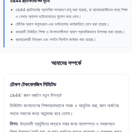
ck44 প্ল্যাটফর্মের শুভ সূচনা
ck44 প্ল্যাটফর্মের প্রাথমিক সংস্করণ চালু করা হয়েছে, যা ব্যবহারকারীদের জন্য শিক্ষা
ও শেখার অ্যাপস ডাউনলোডের সুযোগ করে দেবে।
মৌলিক অ্যাপ অনুসন্ধান এবং ডাউনলোড কার্যকারিতা যোগ করা হয়েছে।
কয়েকটি নির্বাচিত শিক্ষা ও উৎপাদনশীলতা অ্যাপ প্রাথমিকভাবে উপলব্ধ করা হয়েছে।
ব্যবহারকারী নিবন্ধন এবং লগইন সিস্টেম কার্যকর করা হয়েছে।
আমাদের সম্পর্কে
চৌকশ টেকনোলজিস লিমিটেড
ck44: জ্ঞান অর্জনে নতুন দিগন্ত!
ডিজিটাল বাংলাদেশের শিক্ষাব্যবস্থাকে সহজ ও আধুনিক করা, জ্ঞান অর্জনের
পথকে সকলের জন্য আনন্দময় করে তোলা।
মিশন:
উদ্ভাবনী প্রযুক্তির মাধ্যমে সবার জন্য মানসম্পন্ন ও সহজলভ্য
শিক্ষা উপকরণ তৈরি করা, যা জ্ঞান অর্জনের পথকে আনন্দময় ও ফলপ্রসূ করবে