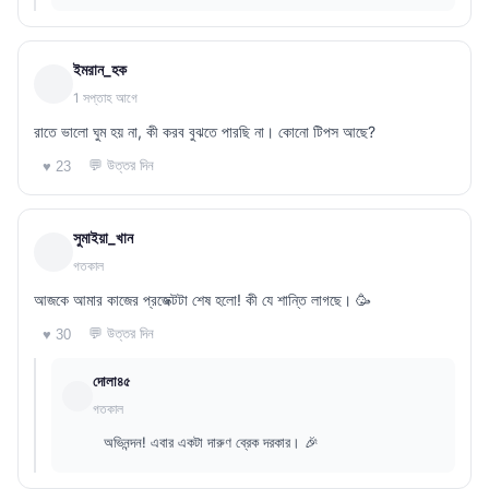
ইমরান_হক
1 সপ্তাহ আগে
রাতে ভালো ঘুম হয় না, কী করব বুঝতে পারছি না। কোনো টিপস আছে?
💬 উত্তর দিন
♥ 23
সুমাইয়া_খান
গতকাল
আজকে আমার কাজের প্রজেক্টটা শেষ হলো! কী যে শান্তি লাগছে। 🥳
💬 উত্তর দিন
♥ 30
দোলা৪৫
গতকাল
অভিনন্দন! এবার একটা দারুণ ব্রেক দরকার। 🎉