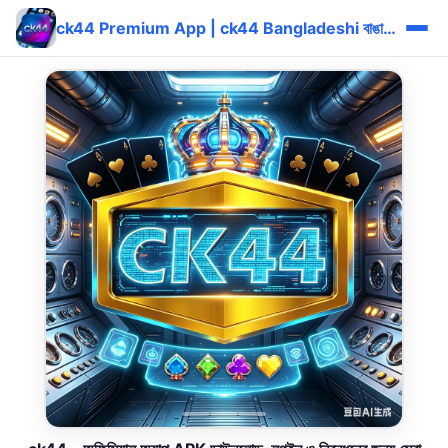
ck44 Premium App | ck44 Bangladeshi বাঙালি Reward Login ⚡