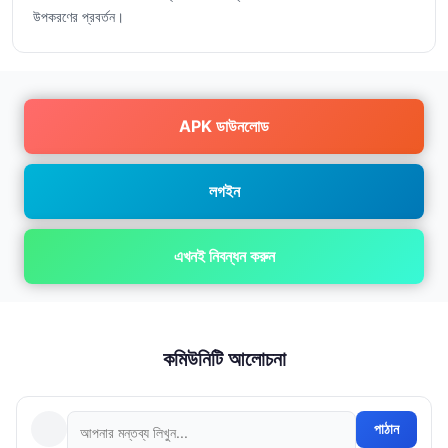
উপকরণের প্রবর্তন।
APK ডাউনলোড
লগইন
এখনই নিবন্ধন করুন
কমিউনিটি আলোচনা
পাঠান