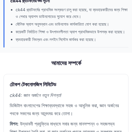
ck44 প্ল্যাটফর্মের শুভ সূচনা
ck44 প্ল্যাটফর্মের প্রাথমিক সংস্করণ চালু করা হয়েছে, যা ব্যবহারকারীদের জন্য শিক্ষা
ও শেখার অ্যাপস ডাউনলোডের সুযোগ করে দেবে।
মৌলিক অ্যাপ অনুসন্ধান এবং ডাউনলোড কার্যকারিতা যোগ করা হয়েছে।
কয়েকটি নির্বাচিত শিক্ষা ও উৎপাদনশীলতা অ্যাপ প্রাথমিকভাবে উপলব্ধ করা হয়েছে।
ব্যবহারকারী নিবন্ধন এবং লগইন সিস্টেম কার্যকর করা হয়েছে।
আমাদের সম্পর্কে
চৌকশ টেকনোলজিস লিমিটেড
ck44: জ্ঞান অর্জনে নতুন দিগন্ত!
ডিজিটাল বাংলাদেশের শিক্ষাব্যবস্থাকে সহজ ও আধুনিক করা, জ্ঞান অর্জনের
পথকে সকলের জন্য আনন্দময় করে তোলা।
মিশন:
উদ্ভাবনী প্রযুক্তির মাধ্যমে সবার জন্য মানসম্পন্ন ও সহজলভ্য
শিক্ষা উপকরণ তৈরি করা, যা জ্ঞান অর্জনের পথকে আনন্দময় ও ফলপ্রসূ করবে