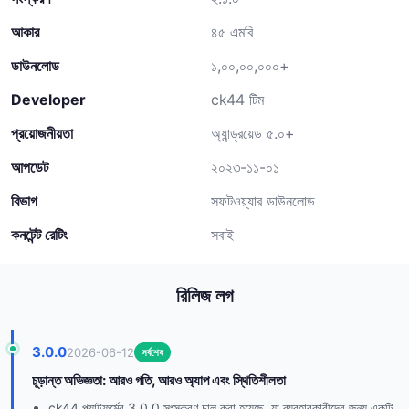
আকার
৪৫ এমবি
ডাউনলোড
১,০০,০০,০০০+
Developer
ck44 টিম
প্রয়োজনীয়তা
অ্যান্ড্রয়েড ৫.০+
আপডেট
২০২৩-১১-০১
বিভাগ
সফটওয়্যার ডাউনলোড
কনটেন্ট রেটিং
সবাই
রিলিজ লগ
3.0.0
2026-06-12
সর্বশেষ
চূড়ান্ত অভিজ্ঞতা: আরও গতি, আরও অ্যাপ এবং স্থিতিশীলতা
ck44 প্ল্যাটফর্মের 3.0.0 সংস্করণ চালু করা হয়েছে, যা ব্যবহারকারীদের জন্য একটি