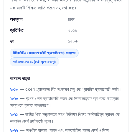
এবং একটি শিক্ষিত জাতি গঠনে সহায়তা করবে।
অবস্থান
ঢাকা
প্রতিষ্ঠিত
২০১৯
দল
১২০+
বিডিআইটিএ (বাংলাদেশ আইটি অ্যাসোসিয়েশন) সদস্যপদ
আইএসও ২৭০০১ (ডেটা সুরক্ষার জন্য)
আমাদের যাত্রা
২০১৯
— ck44 প্ল্যাটফর্মের বিটা সংস্করণ চালু এবং প্রাথমিক ব্যবহারকারী অর্জন।
২০২০
— প্রথম ১ লক্ষ ব্যবহারকারী অর্জন এবং শিক্ষাভিত্তিক অ্যাপসের লাইব্রেরি
উল্লেখযোগ্যভাবে সম্প্রসারণ।
২০২১
— জাতীয় শিক্ষা মন্ত্রণালয়ের সাথে ডিজিটাল শিক্ষায় অংশীদারিত্ব স্থাপন এবং
অনলাইন কোর্স প্ল্যাটফর্মের সূচনা।
২০২২
— আঞ্চলিক বাজারে প্রবেশ এবং আন্তর্জাতিক মানের কোর্স ও শিক্ষা