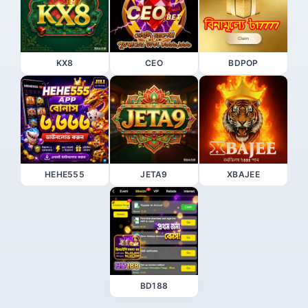
KX8
CEO
BDPOP
HEHE555
JETA9
XBAJEE
BD188