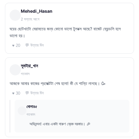
Mehedi_Hasan
2 সপ্তাহ আগে
ঘরের ছোটখাটো মেরামতের জন্য কোনো ভালো টুলবক্স আছে? বাজেট ফ্রেন্ডলি হলে
ভালো হয়।
💬 উত্তর দিন
♥ 20
সুমাইয়া_খান
গতকাল
আজকে আমার কাজের প্রজেক্টটা শেষ হলো! কী যে শান্তি লাগছে। 🥳
💬 উত্তর দিন
♥ 30
দোলা৪৫
গতকাল
অভিনন্দন! এবার একটা দারুণ ব্রেক দরকার। 🎉