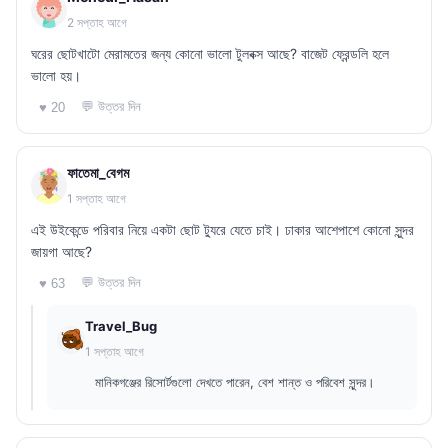
2 সপ্তাহ আগে
ঘরের ছোটখাটো মেরামতের জন্য কোনো ভালো টুলবক্স আছে? বাজেট ফ্রেন্ডলি হলে
ভালো হয়।
💬 উত্তর দিন
♥ 20
ফাতেমা_বেগম
1 সপ্তাহ আগে
এই উইকেন্ডে পরিবার নিয়ে একটা ছোট ট্যুরে যেতে চাই। ঢাকার আশেপাশে কোনো সুন্দর
জায়গা আছে?
💬 উত্তর দিন
♥ 63
Travel_Bug
1 সপ্তাহ আগে
মানিকগঞ্জের রিসোর্টগুলো দেখতে পারেন, বেশ শান্ত ও পরিবেশ সুন্দর।