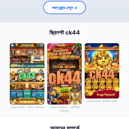
সকল ব্র্যান্ড দেখুন →
স্ক্রিনশট ck44
ck44 স্ক্রিনশট অফিসিয়াল APK
ck44 স্ক্রিনশট - APK অফিসিয়াল
ck44 Preview - অফিসিয়াল
ডাউনলোড
আমাদের সম্পর্কে