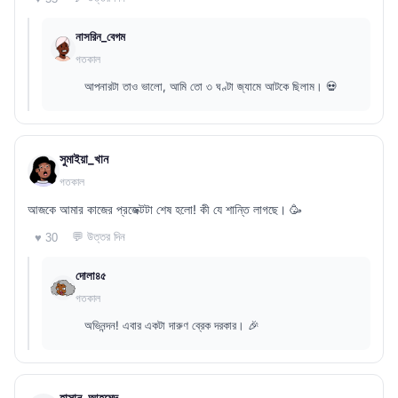
নাসরিন_বেগম
গতকাল
আপনারটা তাও ভালো, আমি তো ৩ ঘণ্টা জ্যামে আটকে ছিলাম। 💀
সুমাইয়া_খান
গতকাল
আজকে আমার কাজের প্রজেক্টটা শেষ হলো! কী যে শান্তি লাগছে। 🥳
💬 উত্তর দিন
♥ 30
দোলা৪৫
গতকাল
অভিনন্দন! এবার একটা দারুণ ব্রেক দরকার। 🎉
হাসান_আহমেদ