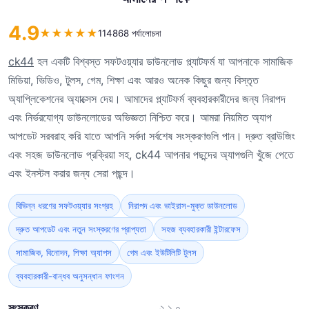
4.9
★
★
★
★
★
114868 পর্যালোচনা
ck44
হল একটি বিশ্বস্ত সফটওয়্যার ডাউনলোড প্ল্যাটফর্ম যা আপনাকে সামাজিক
মিডিয়া, ভিডিও, টুলস, গেম, শিক্ষা এবং আরও অনেক কিছুর জন্য বিস্তৃত
অ্যাপ্লিকেশনের অ্যাক্সেস দেয়। আমাদের প্ল্যাটফর্ম ব্যবহারকারীদের জন্য নিরাপদ
এবং নির্ভরযোগ্য ডাউনলোডের অভিজ্ঞতা নিশ্চিত করে। আমরা নিয়মিত অ্যাপ
আপডেট সরবরাহ করি যাতে আপনি সর্বদা সর্বশেষ সংস্করণগুলি পান। দ্রুত ব্রাউজিং
এবং সহজ ডাউনলোড প্রক্রিয়া সহ, ck44 আপনার পছন্দের অ্যাপগুলি খুঁজে পেতে
এবং ইনস্টল করার জন্য সেরা পছন্দ।
বিভিন্ন ধরণের সফটওয়্যার সংগ্রহ
নিরাপদ এবং ভাইরাস-মুক্ত ডাউনলোড
দ্রুত আপডেট এবং নতুন সংস্করণের প্রাপ্যতা
সহজ ব্যবহারকারী ইন্টারফেস
সামাজিক, বিনোদন, শিক্ষা অ্যাপস
গেম এবং ইউটিলিটি টুলস
ব্যবহারকারী-বান্ধব অনুসন্ধান ফাংশন
সংস্করণ
২.১.০