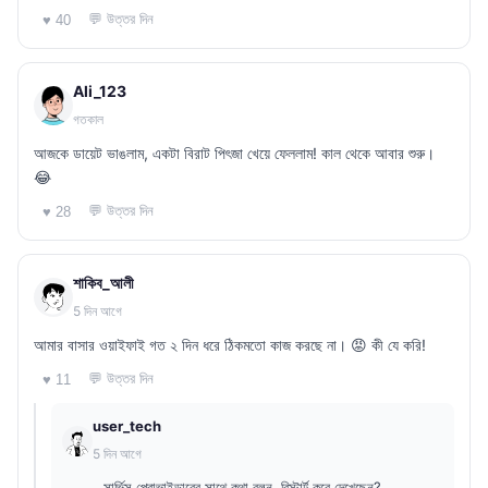
💬 উত্তর দিন
♥ 40
Ali_123
গতকাল
আজকে ডায়েট ভাঙলাম, একটা বিরাট পিৎজা খেয়ে ফেললাম! কাল থেকে আবার শুরু।
😂
💬 উত্তর দিন
♥ 28
শাকিব_আলী
5 দিন আগে
আমার বাসার ওয়াইফাই গত ২ দিন ধরে ঠিকমতো কাজ করছে না। 😡 কী যে করি!
💬 উত্তর দিন
♥ 11
user_tech
5 দিন আগে
সার্ভিস প্রোভাইডারের সাথে কথা বলুন, রিস্টার্ট করে দেখেছেন?