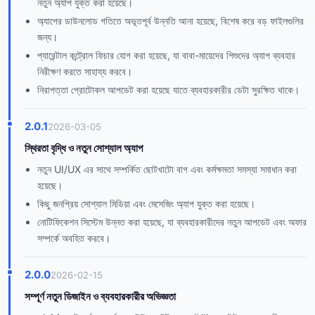
নতুন অ্যাপ যুক্ত করা হয়েছে।
অ্যাপের ডাউনলোড গতিতে অভূতপূর্ব উন্নতি আনা হয়েছে, বিশেষ করে বড় ফাইলগুলির
জন্য।
প্যারেন্টাল কন্ট্রোল ফিচার যোগ করা হয়েছে, যা বাবা-মায়েদের শিশুদের অ্যাপ ব্যবহার
নিরীক্ষণ করতে সাহায্য করবে।
নিরাপত্তা প্রোটোকল আপডেট করা হয়েছে যাতে ব্যবহারকারীর ডেটা সুরক্ষিত থাকে।
2.0.1
2026-03-05
স্থিরতা বৃদ্ধি ও নতুন সোশ্যাল অ্যাপ
নতুন UI/UX এর সাথে সম্পর্কিত ছোটখাটো বাগ এবং কর্মক্ষমতা সমস্যা সমাধান করা
হয়েছে।
কিছু জনপ্রিয় সোশ্যাল মিডিয়া এবং মেসেজিং অ্যাপ যুক্ত করা হয়েছে।
নোটিফিকেশন সিস্টেম উন্নত করা হয়েছে, যা ব্যবহারকারীদের নতুন আপডেট এবং অফার
সম্পর্কে অবহিত করবে।
2.0.0
2026-02-15
সম্পূর্ণ নতুন ডিজাইন ও ব্যবহারকারীর অভিজ্ঞতা