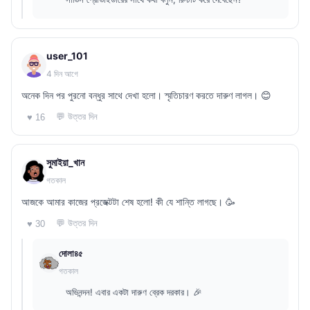
user_101
4 দিন আগে
অনেক দিন পর পুরনো বন্ধুর সাথে দেখা হলো। স্মৃতিচারণ করতে দারুণ লাগল। 😊
💬 উত্তর দিন
♥ 16
সুমাইয়া_খান
গতকাল
আজকে আমার কাজের প্রজেক্টটা শেষ হলো! কী যে শান্তি লাগছে। 🥳
💬 উত্তর দিন
♥ 30
দোলা৪৫
গতকাল
অভিনন্দন! এবার একটা দারুণ ব্রেক দরকার। 🎉