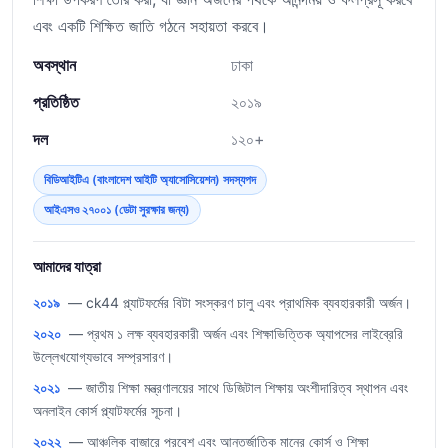
এবং একটি শিক্ষিত জাতি গঠনে সহায়তা করবে।
অবস্থান
ঢাকা
প্রতিষ্ঠিত
২০১৯
দল
১২০+
বিডিআইটিএ (বাংলাদেশ আইটি অ্যাসোসিয়েশন) সদস্যপদ
আইএসও ২৭০০১ (ডেটা সুরক্ষার জন্য)
আমাদের যাত্রা
২০১৯
— ck44 প্ল্যাটফর্মের বিটা সংস্করণ চালু এবং প্রাথমিক ব্যবহারকারী অর্জন।
২০২০
— প্রথম ১ লক্ষ ব্যবহারকারী অর্জন এবং শিক্ষাভিত্তিক অ্যাপসের লাইব্রেরি
উল্লেখযোগ্যভাবে সম্প্রসারণ।
২০২১
— জাতীয় শিক্ষা মন্ত্রণালয়ের সাথে ডিজিটাল শিক্ষায় অংশীদারিত্ব স্থাপন এবং
অনলাইন কোর্স প্ল্যাটফর্মের সূচনা।
২০২২
— আঞ্চলিক বাজারে প্রবেশ এবং আন্তর্জাতিক মানের কোর্স ও শিক্ষা