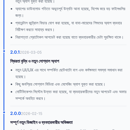
নতুন অ্যাপ যুক্ত করা হয়েছে।
অ্যাপের ডাউনলোড গতিতে অভূতপূর্ব উন্নতি আনা হয়েছে, বিশেষ করে বড় ফাইলগুলির
জন্য।
প্যারেন্টাল কন্ট্রোল ফিচার যোগ করা হয়েছে, যা বাবা-মায়েদের শিশুদের অ্যাপ ব্যবহার
নিরীক্ষণ করতে সাহায্য করবে।
নিরাপত্তা প্রোটোকল আপডেট করা হয়েছে যাতে ব্যবহারকারীর ডেটা সুরক্ষিত থাকে।
2.0.1
2026-03-05
স্থিরতা বৃদ্ধি ও নতুন সোশ্যাল অ্যাপ
নতুন UI/UX এর সাথে সম্পর্কিত ছোটখাটো বাগ এবং কর্মক্ষমতা সমস্যা সমাধান করা
হয়েছে।
কিছু জনপ্রিয় সোশ্যাল মিডিয়া এবং মেসেজিং অ্যাপ যুক্ত করা হয়েছে।
নোটিফিকেশন সিস্টেম উন্নত করা হয়েছে, যা ব্যবহারকারীদের নতুন আপডেট এবং অফার
সম্পর্কে অবহিত করবে।
2.0.0
2026-02-15
সম্পূর্ণ নতুন ডিজাইন ও ব্যবহারকারীর অভিজ্ঞতা