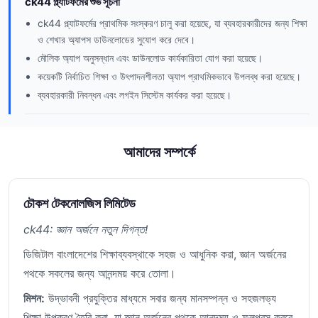
ck44 প্ল্যাটফর্মের শুভ সূচনা
ck44 প্ল্যাটফর্মের প্রাথমিক সংস্করণ চালু করা হয়েছে, যা ব্যবহারকারীদের জন্য শিক্ষা
ও শেখার অ্যাপস ডাউনলোডের সুযোগ করে দেবে।
মৌলিক অ্যাপ অনুসন্ধান এবং ডাউনলোড কার্যকারিতা যোগ করা হয়েছে।
কয়েকটি নির্বাচিত শিক্ষা ও উৎপাদনশীলতা অ্যাপ প্রাথমিকভাবে উপলব্ধ করা হয়েছে।
ব্যবহারকারী নিবন্ধন এবং লগইন সিস্টেম কার্যকর করা হয়েছে।
আমাদের সম্পর্কে
চৌকশ টেকনোলজিস লিমিটেড
ck44: জ্ঞান অর্জনে নতুন দিগন্ত!
ডিজিটাল বাংলাদেশের শিক্ষাব্যবস্থাকে সহজ ও আধুনিক করা, জ্ঞান অর্জনের
পথকে সকলের জন্য আনন্দময় করে তোলা।
মিশন:
উদ্ভাবনী প্রযুক্তির মাধ্যমে সবার জন্য মানসম্পন্ন ও সহজলভ্য
শিক্ষা উপকরণ তৈরি করা, যা জ্ঞান অর্জনের পথকে আনন্দময় ও ফলপ্রসূ করবে