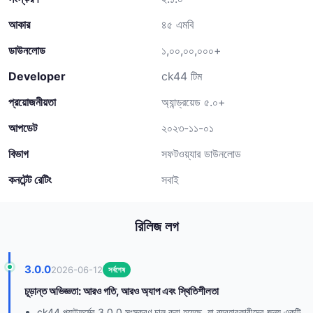
আকার
৪৫ এমবি
ডাউনলোড
১,০০,০০,০০০+
Developer
ck44 টিম
প্রয়োজনীয়তা
অ্যান্ড্রয়েড ৫.০+
আপডেট
২০২৩-১১-০১
বিভাগ
সফটওয়্যার ডাউনলোড
কনটেন্ট রেটিং
সবাই
রিলিজ লগ
3.0.0
2026-06-12
সর্বশেষ
চূড়ান্ত অভিজ্ঞতা: আরও গতি, আরও অ্যাপ এবং স্থিতিশীলতা
ck44 প্ল্যাটফর্মের 3.0.0 সংস্করণ চালু করা হয়েছে, যা ব্যবহারকারীদের জন্য একটি