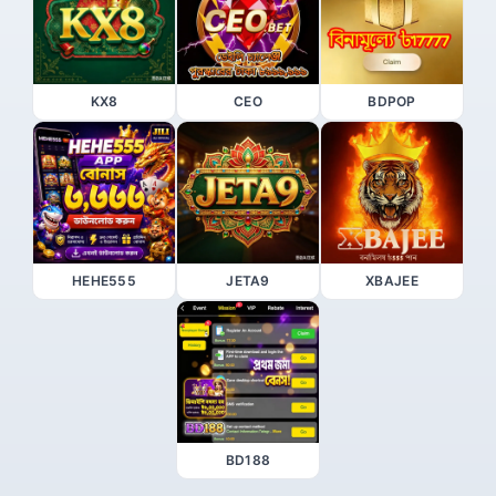
KX8
CEO
BDPOP
HEHE555
JETA9
XBAJEE
BD188