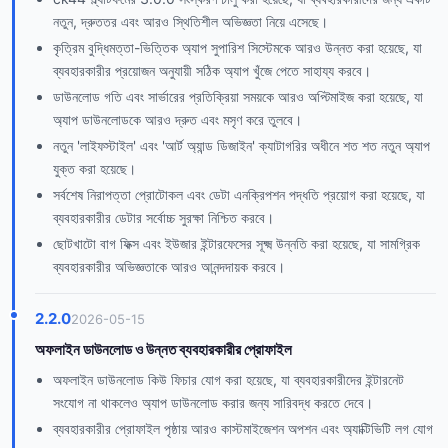
নতুন, দ্রুততর এবং আরও স্থিতিশীল অভিজ্ঞতা নিয়ে এসেছে।
কৃত্রিম বুদ্ধিমত্তা-ভিত্তিক অ্যাপ সুপারিশ সিস্টেমকে আরও উন্নত করা হয়েছে, যা
ব্যবহারকারীর প্রয়োজন অনুযায়ী সঠিক অ্যাপ খুঁজে পেতে সাহায্য করবে।
ডাউনলোড গতি এবং সার্ভারের প্রতিক্রিয়া সময়কে আরও অপ্টিমাইজ করা হয়েছে, যা
অ্যাপ ডাউনলোডকে আরও দ্রুত এবং মসৃণ করে তুলবে।
নতুন 'লাইফস্টাইল' এবং 'আর্ট অ্যান্ড ডিজাইন' ক্যাটাগরির অধীনে শত শত নতুন অ্যাপ
যুক্ত করা হয়েছে।
সর্বশেষ নিরাপত্তা প্রোটোকল এবং ডেটা এনক্রিপশন পদ্ধতি প্রয়োগ করা হয়েছে, যা
ব্যবহারকারীর ডেটার সর্বোচ্চ সুরক্ষা নিশ্চিত করবে।
ছোটখাটো বাগ ফিক্স এবং ইউজার ইন্টারফেসের সূক্ষ্ম উন্নতি করা হয়েছে, যা সামগ্রিক
ব্যবহারকারীর অভিজ্ঞতাকে আরও আনন্দদায়ক করবে।
2.2.0
2026-05-15
অফলাইন ডাউনলোড ও উন্নত ব্যবহারকারীর প্রোফাইল
অফলাইন ডাউনলোড কিউ ফিচার যোগ করা হয়েছে, যা ব্যবহারকারীদের ইন্টারনেট
সংযোগ না থাকলেও অ্যাপ ডাউনলোড করার জন্য সারিবদ্ধ করতে দেবে।
ব্যবহারকারীর প্রোফাইল পৃষ্ঠায় আরও কাস্টমাইজেশন অপশন এবং অ্যাক্টিভিটি লগ যোগ