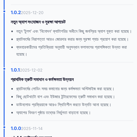
1.0.2
2025-12-20
নতুন অ্যাপ সংযোজন ও সুরক্ষা আপডেট
নতুন 'টুলস' এবং 'বিনোদন' ক্যাটাগরির অধীনে কিছু জনপ্রিয় অ্যাপ যুক্ত করা হয়েছে।
প্ল্যাটফর্মের নিরাপত্তা আরও জোরদার করার জন্য সুরক্ষা প্যাচ প্রয়োগ করা হয়েছে।
ব্যবহারকারীদের প্রতিক্রিয়া অনুযায়ী অনুসন্ধান ফলাফলের প্রাসঙ্গিকতা উন্নত করা
হয়েছে।
1.0.1
2025-12-02
প্রাথমিক ত্রুটি সমাধান ও কর্মক্ষমতা উন্নয়ন
প্ল্যাটফর্মের লোডিং সময় কমানোর জন্য কর্মক্ষমতা অপ্টিমাইজ করা হয়েছে।
কিছু ছোটখাটো বাগ এবং ইউজার ইন্টারফেসের ত্রুটি সমাধান করা হয়েছে।
ডাউনলোড প্রক্রিয়াকে আরও স্থিতিশীল করতে উন্নতি আনা হয়েছে।
অ্যাপের বিবরণ পৃষ্ঠায় তথ্যের নির্ভুলতা বাড়ানো হয়েছে।
1.0.0
2025-11-14