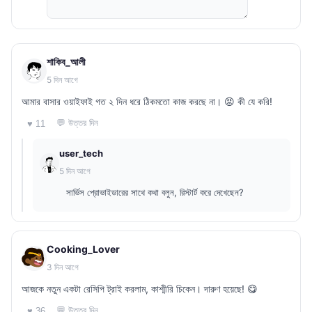
শাকিব_আলী
5 দিন আগে
আমার বাসার ওয়াইফাই গত ২ দিন ধরে ঠিকমতো কাজ করছে না। 😡 কী যে করি!
💬 উত্তর দিন
♥ 11
user_tech
5 দিন আগে
সার্ভিস প্রোভাইডারের সাথে কথা বলুন, রিস্টার্ট করে দেখেছেন?
Cooking_Lover
3 দিন আগে
আজকে নতুন একটা রেসিপি ট্রাই করলাম, কাশ্মীরি চিকেন। দারুণ হয়েছে! 😋
💬 উত্তর দিন
♥ 36