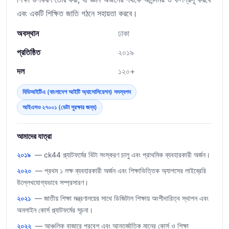
এবং একটি শিক্ষিত জাতি গঠনে সহায়তা করবে।
অবস্থান
ঢাকা
প্রতিষ্ঠিত
২০১৯
দল
১২০+
বিডিআইটিএ (বাংলাদেশ আইটি অ্যাসোসিয়েশন) সদস্যপদ
আইএসও ২৭০০১ (ডেটা সুরক্ষার জন্য)
আমাদের যাত্রা
২০১৯
— ck44 প্ল্যাটফর্মের বিটা সংস্করণ চালু এবং প্রাথমিক ব্যবহারকারী অর্জন।
২০২০
— প্রথম ১ লক্ষ ব্যবহারকারী অর্জন এবং শিক্ষাভিত্তিক অ্যাপসের লাইব্রেরি
উল্লেখযোগ্যভাবে সম্প্রসারণ।
২০২১
— জাতীয় শিক্ষা মন্ত্রণালয়ের সাথে ডিজিটাল শিক্ষায় অংশীদারিত্ব স্থাপন এবং
অনলাইন কোর্স প্ল্যাটফর্মের সূচনা।
২০২২
— আঞ্চলিক বাজারে প্রবেশ এবং আন্তর্জাতিক মানের কোর্স ও শিক্ষা