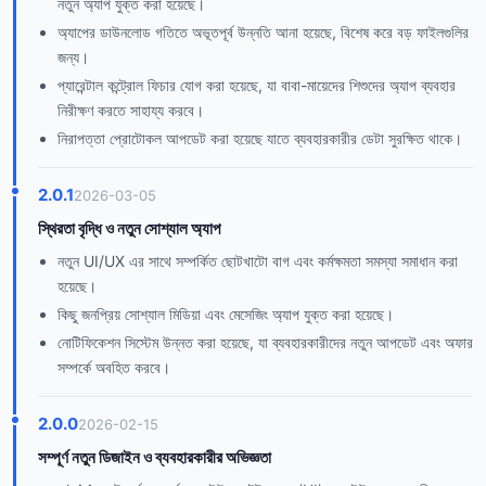
নতুন অ্যাপ যুক্ত করা হয়েছে।
অ্যাপের ডাউনলোড গতিতে অভূতপূর্ব উন্নতি আনা হয়েছে, বিশেষ করে বড় ফাইলগুলির
জন্য।
প্যারেন্টাল কন্ট্রোল ফিচার যোগ করা হয়েছে, যা বাবা-মায়েদের শিশুদের অ্যাপ ব্যবহার
নিরীক্ষণ করতে সাহায্য করবে।
নিরাপত্তা প্রোটোকল আপডেট করা হয়েছে যাতে ব্যবহারকারীর ডেটা সুরক্ষিত থাকে।
2.0.1
2026-03-05
স্থিরতা বৃদ্ধি ও নতুন সোশ্যাল অ্যাপ
নতুন UI/UX এর সাথে সম্পর্কিত ছোটখাটো বাগ এবং কর্মক্ষমতা সমস্যা সমাধান করা
হয়েছে।
কিছু জনপ্রিয় সোশ্যাল মিডিয়া এবং মেসেজিং অ্যাপ যুক্ত করা হয়েছে।
নোটিফিকেশন সিস্টেম উন্নত করা হয়েছে, যা ব্যবহারকারীদের নতুন আপডেট এবং অফার
সম্পর্কে অবহিত করবে।
2.0.0
2026-02-15
সম্পূর্ণ নতুন ডিজাইন ও ব্যবহারকারীর অভিজ্ঞতা