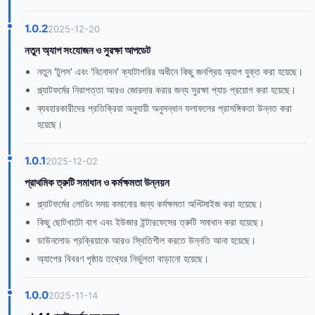
1.0.2
2025-12-20
নতুন অ্যাপ সংযোজন ও সুরক্ষা আপডেট
নতুন 'টুলস' এবং 'বিনোদন' ক্যাটাগরির অধীনে কিছু জনপ্রিয় অ্যাপ যুক্ত করা হয়েছে।
প্ল্যাটফর্মের নিরাপত্তা আরও জোরদার করার জন্য সুরক্ষা প্যাচ প্রয়োগ করা হয়েছে।
ব্যবহারকারীদের প্রতিক্রিয়া অনুযায়ী অনুসন্ধান ফলাফলের প্রাসঙ্গিকতা উন্নত করা
হয়েছে।
1.0.1
2025-12-02
প্রাথমিক ত্রুটি সমাধান ও কর্মক্ষমতা উন্নয়ন
প্ল্যাটফর্মের লোডিং সময় কমানোর জন্য কর্মক্ষমতা অপ্টিমাইজ করা হয়েছে।
কিছু ছোটখাটো বাগ এবং ইউজার ইন্টারফেসের ত্রুটি সমাধান করা হয়েছে।
ডাউনলোড প্রক্রিয়াকে আরও স্থিতিশীল করতে উন্নতি আনা হয়েছে।
অ্যাপের বিবরণ পৃষ্ঠায় তথ্যের নির্ভুলতা বাড়ানো হয়েছে।
1.0.0
2025-11-14