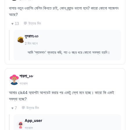
বাসায় নতুন ওয়াশিং মেশিন কিনতে চাই, কোন ব্র্যান্ড ভালো হবে? কারো কোনো সাজেশন
আছে?
💬 উত্তর দিন
♥ 13
নুসরাত১২৩
2 দিন আগে
আমি 'স্যামসাং' ব্যবহার করি, গত ৩ বছর ধরে কোনো সমস্যা হয়নি।
শায়লা_৮৮
গতকাল
আমার ck44 অ্যাপটা আপডেট করার পর একটু স্লো মনে হচ্ছে। কারো কি একই
সমস্যা হচ্ছে?
💬 উত্তর দিন
♥ 7
App_user
গতকাল