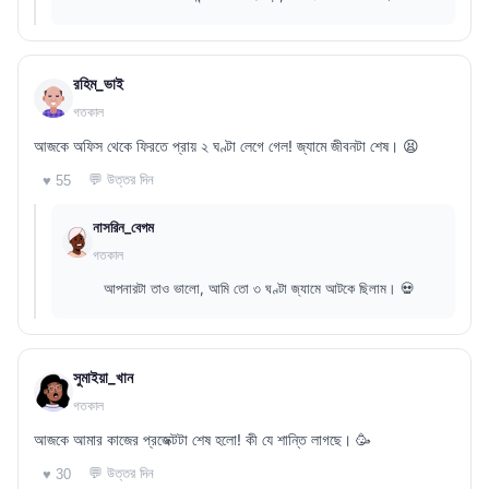
রহিম_ভাই
গতকাল
আজকে অফিস থেকে ফিরতে প্রায় ২ ঘণ্টা লেগে গেল! জ্যামে জীবনটা শেষ। 😫
💬 উত্তর দিন
♥ 55
নাসরিন_বেগম
গতকাল
আপনারটা তাও ভালো, আমি তো ৩ ঘণ্টা জ্যামে আটকে ছিলাম। 💀
সুমাইয়া_খান
গতকাল
আজকে আমার কাজের প্রজেক্টটা শেষ হলো! কী যে শান্তি লাগছে। 🥳
💬 উত্তর দিন
♥ 30