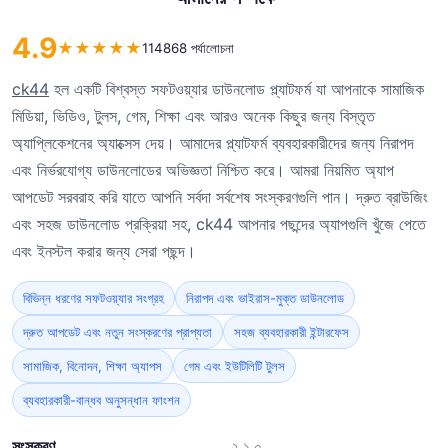
4.9
★
★
★
★
★
114868 পর্যালোচনা
ck44
হল একটি বিশ্বস্ত সফটওয়্যার ডাউনলোড প্ল্যাটফর্ম যা আপনাকে সামাজিক
মিডিয়া, ভিডিও, টুলস, গেম, শিক্ষা এবং আরও অনেক কিছুর জন্য বিস্তৃত
অ্যাপ্লিকেশনের অ্যাক্সেস দেয়। আমাদের প্ল্যাটফর্ম ব্যবহারকারীদের জন্য নিরাপদ
এবং নির্ভরযোগ্য ডাউনলোডের অভিজ্ঞতা নিশ্চিত করে। আমরা নিয়মিত অ্যাপ
আপডেট সরবরাহ করি যাতে আপনি সর্বদা সর্বশেষ সংস্করণগুলি পান। দ্রুত ব্রাউজিং
এবং সহজ ডাউনলোড প্রক্রিয়া সহ, ck44 আপনার পছন্দের অ্যাপগুলি খুঁজে পেতে
এবং ইনস্টল করার জন্য সেরা পছন্দ।
বিভিন্ন ধরণের সফটওয়্যার সংগ্রহ
নিরাপদ এবং ভাইরাস-মুক্ত ডাউনলোড
দ্রুত আপডেট এবং নতুন সংস্করণের প্রাপ্যতা
সহজ ব্যবহারকারী ইন্টারফেস
সামাজিক, বিনোদন, শিক্ষা অ্যাপস
গেম এবং ইউটিলিটি টুলস
ব্যবহারকারী-বান্ধব অনুসন্ধান ফাংশন
সংস্করণ
২.১.০