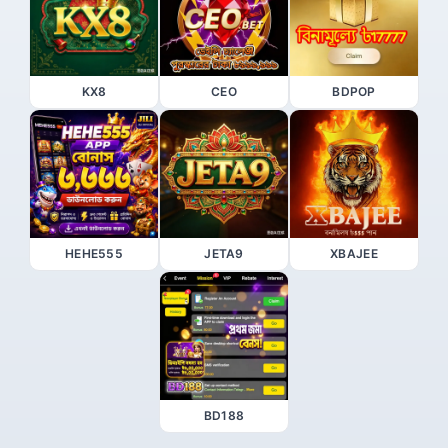
KX8
CEO
BDPOP
HEHE555
JETA9
XBAJEE
BD188