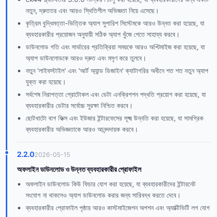
নতুন, দ্রুততর এবং আরও স্থিতিশীল অভিজ্ঞতা নিয়ে এসেছে।
কৃত্রিম বুদ্ধিমত্তা-ভিত্তিক অ্যাপ সুপারিশ সিস্টেমকে আরও উন্নত করা হয়েছে, যা
ব্যবহারকারীর প্রয়োজন অনুযায়ী সঠিক অ্যাপ খুঁজে পেতে সাহায্য করবে।
ডাউনলোড গতি এবং সার্ভারের প্রতিক্রিয়া সময়কে আরও অপ্টিমাইজ করা হয়েছে, যা
অ্যাপ ডাউনলোডকে আরও দ্রুত এবং মসৃণ করে তুলবে।
নতুন 'লাইফস্টাইল' এবং 'আর্ট অ্যান্ড ডিজাইন' ক্যাটাগরির অধীনে শত শত নতুন অ্যাপ
যুক্ত করা হয়েছে।
সর্বশেষ নিরাপত্তা প্রোটোকল এবং ডেটা এনক্রিপশন পদ্ধতি প্রয়োগ করা হয়েছে, যা
ব্যবহারকারীর ডেটার সর্বোচ্চ সুরক্ষা নিশ্চিত করবে।
ছোটখাটো বাগ ফিক্স এবং ইউজার ইন্টারফেসের সূক্ষ্ম উন্নতি করা হয়েছে, যা সামগ্রিক
ব্যবহারকারীর অভিজ্ঞতাকে আরও আনন্দদায়ক করবে।
2.2.0
2026-05-15
অফলাইন ডাউনলোড ও উন্নত ব্যবহারকারীর প্রোফাইল
অফলাইন ডাউনলোড কিউ ফিচার যোগ করা হয়েছে, যা ব্যবহারকারীদের ইন্টারনেট
সংযোগ না থাকলেও অ্যাপ ডাউনলোড করার জন্য সারিবদ্ধ করতে দেবে।
ব্যবহারকারীর প্রোফাইল পৃষ্ঠায় আরও কাস্টমাইজেশন অপশন এবং অ্যাক্টিভিটি লগ যোগ