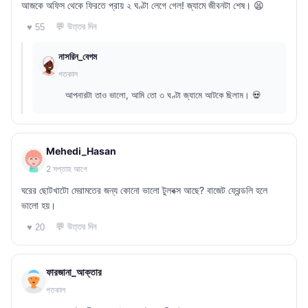
আজকে অফিস থেকে ফিরতে প্রায় ২ ঘণ্টা লেগে গেল! জ্যামে জীবনটা শেষ। 😫
💬 উত্তর দিন
♥ 55
নাসরিন_বেগম
গতকাল
আপনারটা তাও ভালো, আমি তো ৩ ঘণ্টা জ্যামে আটকে ছিলাম। 💀
Mehedi_Hasan
2 সপ্তাহ আগে
ঘরের ছোটখাটো মেরামতের জন্য কোনো ভালো টুলবক্স আছে? বাজেট ফ্রেন্ডলি হলে
ভালো হয়।
💬 উত্তর দিন
♥ 20
ফারজানা_আক্তার
গতকাল