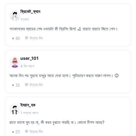
ক্রিকেট_ফ্যান
গতকাল
গতকালকের ম্যাচের শেষ ওভারটা কী থ্রিলিং ছিল! 🏏 হারতে হারতে জিতে গেল।
💬 উত্তর দিন
♥ 40
user_101
4 দিন আগে
অনেক দিন পর পুরনো বন্ধুর সাথে দেখা হলো। স্মৃতিচারণ করতে দারুণ লাগল। 😊
💬 উত্তর দিন
♥ 16
ইমরান_হক
1 সপ্তাহ আগে
রাতে ভালো ঘুম হয় না, কী করব বুঝতে পারছি না। কোনো টিপস আছে?
💬 উত্তর দিন
♥ 23