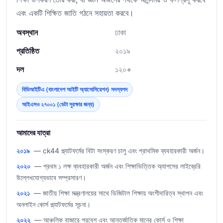
এবং একটি শিক্ষিত জাতি গঠনে সহায়তা করবে।
অবস্থান
ঢাকা
প্রতিষ্ঠিত
২০১৯
দল
১২০+
বিডিআইটিএ (বাংলাদেশ আইটি অ্যাসোসিয়েশন) সদস্যপদ
আইএসও ২৭০০১ (ডেটা সুরক্ষার জন্য)
আমাদের যাত্রা
২০১৯
— ck44 প্ল্যাটফর্মের বিটা সংস্করণ চালু এবং প্রাথমিক ব্যবহারকারী অর্জন।
২০২০
— প্রথম ১ লক্ষ ব্যবহারকারী অর্জন এবং শিক্ষাভিত্তিক অ্যাপসের লাইব্রেরি
উল্লেখযোগ্যভাবে সম্প্রসারণ।
২০২১
— জাতীয় শিক্ষা মন্ত্রণালয়ের সাথে ডিজিটাল শিক্ষায় অংশীদারিত্ব স্থাপন এবং
অনলাইন কোর্স প্ল্যাটফর্মের সূচনা।
২০২২
— আঞ্চলিক বাজারে প্রবেশ এবং আন্তর্জাতিক মানের কোর্স ও শিক্ষা