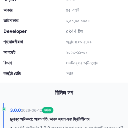
আকার
৪৫ এমবি
ডাউনলোড
১,০০,০০,০০০+
Developer
ck44 টিম
প্রয়োজনীয়তা
অ্যান্ড্রয়েড ৫.০+
আপডেট
২০২৩-১১-০১
বিভাগ
সফটওয়্যার ডাউনলোড
কনটেন্ট রেটিং
সবাই
রিলিজ লগ
3.0.0
2026-06-12
সর্বশেষ
চূড়ান্ত অভিজ্ঞতা: আরও গতি, আরও অ্যাপ এবং স্থিতিশীলতা
ck44 প্ল্যাটফর্মের 3.0.0 সংস্করণ চালু করা হয়েছে, যা ব্যবহারকারীদের জন্য একটি