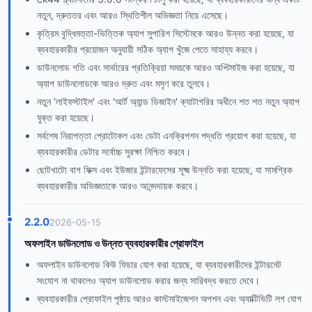
নতুন, দ্রুততর এবং আরও স্থিতিশীল অভিজ্ঞতা নিয়ে এসেছে।
কৃত্রিম বুদ্ধিমত্তা-ভিত্তিক অ্যাপ সুপারিশ সিস্টেমকে আরও উন্নত করা হয়েছে, যা
ব্যবহারকারীর প্রয়োজন অনুযায়ী সঠিক অ্যাপ খুঁজে পেতে সাহায্য করবে।
ডাউনলোড গতি এবং সার্ভারের প্রতিক্রিয়া সময়কে আরও অপ্টিমাইজ করা হয়েছে, যা
অ্যাপ ডাউনলোডকে আরও দ্রুত এবং মসৃণ করে তুলবে।
নতুন 'লাইফস্টাইল' এবং 'আর্ট অ্যান্ড ডিজাইন' ক্যাটাগরির অধীনে শত শত নতুন অ্যাপ
যুক্ত করা হয়েছে।
সর্বশেষ নিরাপত্তা প্রোটোকল এবং ডেটা এনক্রিপশন পদ্ধতি প্রয়োগ করা হয়েছে, যা
ব্যবহারকারীর ডেটার সর্বোচ্চ সুরক্ষা নিশ্চিত করবে।
ছোটখাটো বাগ ফিক্স এবং ইউজার ইন্টারফেসের সূক্ষ্ম উন্নতি করা হয়েছে, যা সামগ্রিক
ব্যবহারকারীর অভিজ্ঞতাকে আরও আনন্দদায়ক করবে।
2.2.0
2026-05-15
অফলাইন ডাউনলোড ও উন্নত ব্যবহারকারীর প্রোফাইল
অফলাইন ডাউনলোড কিউ ফিচার যোগ করা হয়েছে, যা ব্যবহারকারীদের ইন্টারনেট
সংযোগ না থাকলেও অ্যাপ ডাউনলোড করার জন্য সারিবদ্ধ করতে দেবে।
ব্যবহারকারীর প্রোফাইল পৃষ্ঠায় আরও কাস্টমাইজেশন অপশন এবং অ্যাক্টিভিটি লগ যোগ