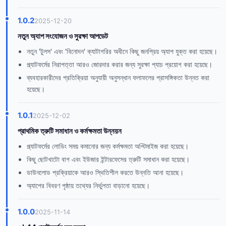
1.0.2
2025-12-20
নতুন অ্যাপ সংযোজন ও সুরক্ষা আপডেট
নতুন 'টুলস' এবং 'বিনোদন' ক্যাটাগরির অধীনে কিছু জনপ্রিয় অ্যাপ যুক্ত করা হয়েছে।
প্ল্যাটফর্মের নিরাপত্তা আরও জোরদার করার জন্য সুরক্ষা প্যাচ প্রয়োগ করা হয়েছে।
ব্যবহারকারীদের প্রতিক্রিয়া অনুযায়ী অনুসন্ধান ফলাফলের প্রাসঙ্গিকতা উন্নত করা
হয়েছে।
1.0.1
2025-12-02
প্রাথমিক ত্রুটি সমাধান ও কর্মক্ষমতা উন্নয়ন
প্ল্যাটফর্মের লোডিং সময় কমানোর জন্য কর্মক্ষমতা অপ্টিমাইজ করা হয়েছে।
কিছু ছোটখাটো বাগ এবং ইউজার ইন্টারফেসের ত্রুটি সমাধান করা হয়েছে।
ডাউনলোড প্রক্রিয়াকে আরও স্থিতিশীল করতে উন্নতি আনা হয়েছে।
অ্যাপের বিবরণ পৃষ্ঠায় তথ্যের নির্ভুলতা বাড়ানো হয়েছে।
1.0.0
2025-11-14