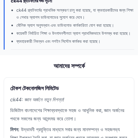
ck44 প্ল্যাটফর্মের শুভ সূচনা
ck44 প্ল্যাটফর্মের প্রাথমিক সংস্করণ চালু করা হয়েছে, যা ব্যবহারকারীদের জন্য শিক্ষা
ও শেখার অ্যাপস ডাউনলোডের সুযোগ করে দেবে।
মৌলিক অ্যাপ অনুসন্ধান এবং ডাউনলোড কার্যকারিতা যোগ করা হয়েছে।
কয়েকটি নির্বাচিত শিক্ষা ও উৎপাদনশীলতা অ্যাপ প্রাথমিকভাবে উপলব্ধ করা হয়েছে।
ব্যবহারকারী নিবন্ধন এবং লগইন সিস্টেম কার্যকর করা হয়েছে।
আমাদের সম্পর্কে
চৌকশ টেকনোলজিস লিমিটেড
ck44: জ্ঞান অর্জনে নতুন দিগন্ত!
ডিজিটাল বাংলাদেশের শিক্ষাব্যবস্থাকে সহজ ও আধুনিক করা, জ্ঞান অর্জনের
পথকে সকলের জন্য আনন্দময় করে তোলা।
মিশন:
উদ্ভাবনী প্রযুক্তির মাধ্যমে সবার জন্য মানসম্পন্ন ও সহজলভ্য
শিক্ষা উপকরণ তৈরি করা, যা জ্ঞান অর্জনের পথকে আনন্দময় ও ফলপ্রসূ করবে