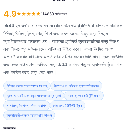
4.9
★
★
★
★
★
114868 পর্যালোচনা
ck44
হল একটি বিশ্বস্ত সফটওয়্যার ডাউনলোড প্ল্যাটফর্ম যা আপনাকে সামাজিক
মিডিয়া, ভিডিও, টুলস, গেম, শিক্ষা এবং আরও অনেক কিছুর জন্য বিস্তৃত
অ্যাপ্লিকেশনের অ্যাক্সেস দেয়। আমাদের প্ল্যাটফর্ম ব্যবহারকারীদের জন্য নিরাপদ
এবং নির্ভরযোগ্য ডাউনলোডের অভিজ্ঞতা নিশ্চিত করে। আমরা নিয়মিত অ্যাপ
আপডেট সরবরাহ করি যাতে আপনি সর্বদা সর্বশেষ সংস্করণগুলি পান। দ্রুত ব্রাউজিং
এবং সহজ ডাউনলোড প্রক্রিয়া সহ, ck44 আপনার পছন্দের অ্যাপগুলি খুঁজে পেতে
এবং ইনস্টল করার জন্য সেরা পছন্দ।
বিভিন্ন ধরণের সফটওয়্যার সংগ্রহ
নিরাপদ এবং ভাইরাস-মুক্ত ডাউনলোড
দ্রুত আপডেট এবং নতুন সংস্করণের প্রাপ্যতা
সহজ ব্যবহারকারী ইন্টারফেস
সামাজিক, বিনোদন, শিক্ষা অ্যাপস
গেম এবং ইউটিলিটি টুলস
ব্যবহারকারী-বান্ধব অনুসন্ধান ফাংশন
সংস্করণ
২.১.০