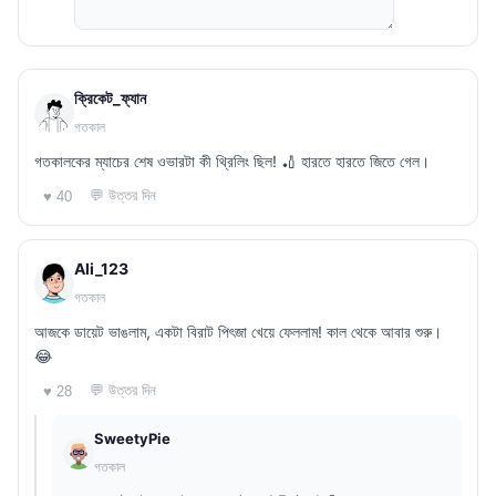
ক্রিকেট_ফ্যান
গতকাল
গতকালকের ম্যাচের শেষ ওভারটা কী থ্রিলিং ছিল! 🏏 হারতে হারতে জিতে গেল।
💬 উত্তর দিন
♥ 40
Ali_123
গতকাল
আজকে ডায়েট ভাঙলাম, একটা বিরাট পিৎজা খেয়ে ফেললাম! কাল থেকে আবার শুরু।
😂
💬 উত্তর দিন
♥ 28
SweetyPie
গতকাল