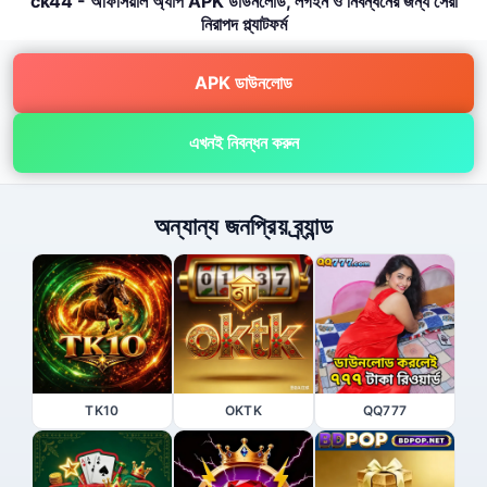
ck44 - অফিসিয়াল অ্যাপ APK ডাউনলোড, লগইন ও নিবন্ধনের জন্য সেরা
নিরাপদ প্ল্যাটফর্ম
APK ডাউনলোড
এখনই নিবন্ধন করুন
অন্যান্য জনপ্রিয় ব্র্যান্ড
TK10
OKTK
QQ777