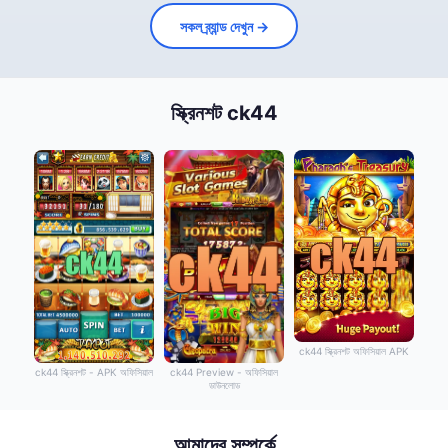
সকল ব্র্যান্ড দেখুন →
স্ক্রিনশট ck44
ck44 স্ক্রিনশট অফিসিয়াল APK
ck44 স্ক্রিনশট - APK অফিসিয়াল
ck44 Preview - অফিসিয়াল
ডাউনলোড
আমাদের সম্পর্কে