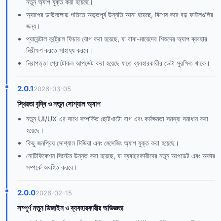
নতুন অ্যাপ যুক্ত করা হয়েছে।
অ্যাপের ডাউনলোড গতিতে অভূতপূর্ব উন্নতি আনা হয়েছে, বিশেষ করে বড় ফাইলগুলির
জন্য।
প্যারেন্টাল কন্ট্রোল ফিচার যোগ করা হয়েছে, যা বাবা-মায়েদের শিশুদের অ্যাপ ব্যবহার
নিরীক্ষণ করতে সাহায্য করবে।
নিরাপত্তা প্রোটোকল আপডেট করা হয়েছে যাতে ব্যবহারকারীর ডেটা সুরক্ষিত থাকে।
2.0.1
2026-03-05
স্থিরতা বৃদ্ধি ও নতুন সোশ্যাল অ্যাপ
নতুন UI/UX এর সাথে সম্পর্কিত ছোটখাটো বাগ এবং কর্মক্ষমতা সমস্যা সমাধান করা
হয়েছে।
কিছু জনপ্রিয় সোশ্যাল মিডিয়া এবং মেসেজিং অ্যাপ যুক্ত করা হয়েছে।
নোটিফিকেশন সিস্টেম উন্নত করা হয়েছে, যা ব্যবহারকারীদের নতুন আপডেট এবং অফার
সম্পর্কে অবহিত করবে।
2.0.0
2026-02-15
সম্পূর্ণ নতুন ডিজাইন ও ব্যবহারকারীর অভিজ্ঞতা