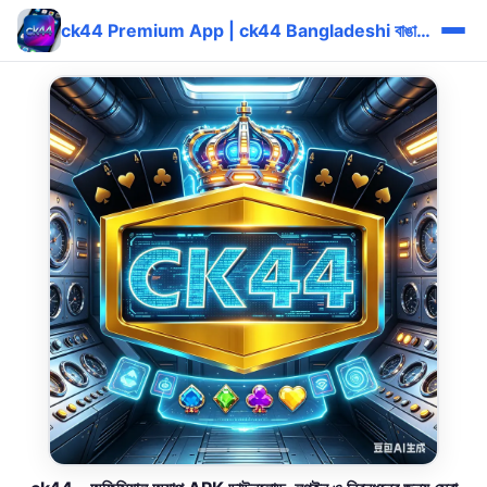
ck44 Premium App | ck44 Bangladeshi বাঙালি Reward Login ⚡