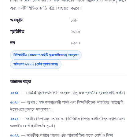
এবং একটি শিক্ষিত জাতি গঠনে সহায়তা করবে।
অবস্থান
ঢাকা
প্রতিষ্ঠিত
২০১৯
দল
১২০+
বিডিআইটিএ (বাংলাদেশ আইটি অ্যাসোসিয়েশন) সদস্যপদ
আইএসও ২৭০০১ (ডেটা সুরক্ষার জন্য)
আমাদের যাত্রা
২০১৯
— ck44 প্ল্যাটফর্মের বিটা সংস্করণ চালু এবং প্রাথমিক ব্যবহারকারী অর্জন।
২০২০
— প্রথম ১ লক্ষ ব্যবহারকারী অর্জন এবং শিক্ষাভিত্তিক অ্যাপসের লাইব্রেরি
উল্লেখযোগ্যভাবে সম্প্রসারণ।
২০২১
— জাতীয় শিক্ষা মন্ত্রণালয়ের সাথে ডিজিটাল শিক্ষায় অংশীদারিত্ব স্থাপন এবং
অনলাইন কোর্স প্ল্যাটফর্মের সূচনা।
২০২২
— আঞ্চলিক বাজারে প্রবেশ এবং আন্তর্জাতিক মানের কোর্স ও শিক্ষা