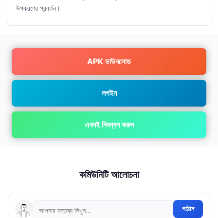
উপকরণের প্রবর্তন।
APK ডাউনলোড
লগইন
এখনই নিবন্ধন করুন
কমিউনিটি আলোচনা
পাঠান