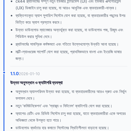
ck44 প্ল্যাটফর্মের সম্পূর্ণ নতুন ইউজার ইন্টারফেস (UI) এবং ইউজার এক্সপেরিয়েন্স
(UX) ডিজাইন চালু করা হয়েছে, যা আরও আধুনিক এবং ব্যবহারকারী-বান্ধব।
ব্যক্তিগতকৃত অ্যাপ সুপারিশ সিস্টেম যোগ করা হয়েছে, যা ব্যবহারকারীর পছন্দের উপর
ভিত্তি করে অ্যাপ প্রস্তাব করবে।
উন্নত ডাউনলোড ম্যানেজার অন্তর্ভুক্ত করা হয়েছে, যা ডাউনলোড পজ, রিজুম এবং
শিডিউল করার সুবিধা দেবে।
প্ল্যাটফর্মের সামগ্রিক কর্মক্ষমতা এবং গতিতে উল্লেখযোগ্য উন্নতি আনা হয়েছে।
মাল্টি-ল্যাংগুয়েজ সাপোর্ট যোগ করা হয়েছে, প্রাথমিকভাবে বাংলা এবং ইংরেজি ভাষার
জন্য।
1.1.0
2026-01-10
উন্নত অনুসন্ধান ও ক্যাটাগরি ব্যবস্থা
অনুসন্ধান অ্যালগরিদম উন্নত করা হয়েছে, যা ব্যবহারকারীদের আরও দ্রুত এবং নির্ভুল
ফলাফল দেবে।
নতুন 'কমিউনিকেশন' এবং 'স্বাস্থ্য ও ফিটনেস' ক্যাটাগরি যোগ করা হয়েছে।
অ্যাপের রেটিং এবং রিভিউ সিস্টেম চালু করা হয়েছে, যাতে ব্যবহারকারীরা একে অপরের
অভিজ্ঞতা থেকে উপকৃত হতে পারে।
ডাউনলোড ব্যর্থতার হার কমাতে সিস্টেমের স্থিতিশীলতা বাড়ানো হয়েছে।