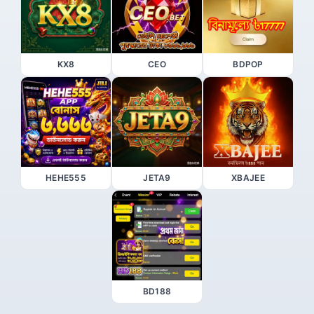
KX8
CEO
BDPOP
HEHE555
JETA9
XBAJEE
BD188