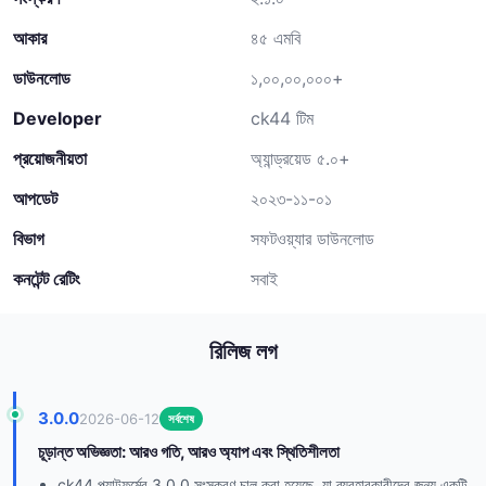
আকার
৪৫ এমবি
ডাউনলোড
১,০০,০০,০০০+
Developer
ck44 টিম
প্রয়োজনীয়তা
অ্যান্ড্রয়েড ৫.০+
আপডেট
২০২৩-১১-০১
বিভাগ
সফটওয়্যার ডাউনলোড
কনটেন্ট রেটিং
সবাই
রিলিজ লগ
3.0.0
2026-06-12
সর্বশেষ
চূড়ান্ত অভিজ্ঞতা: আরও গতি, আরও অ্যাপ এবং স্থিতিশীলতা
ck44 প্ল্যাটফর্মের 3.0.0 সংস্করণ চালু করা হয়েছে, যা ব্যবহারকারীদের জন্য একটি