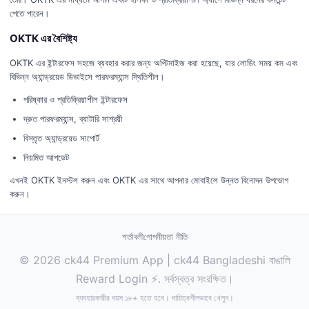
পেতে পারেন।
OKTK এর বৈশিষ্ট্য
OKTK এর ইন্টারফেস সহজে ব্যবহার করার জন্য অপ্টিমাইজ করা হয়েছে, যার লোডিং সময় কম এবং
বিভিন্ন অ্যান্ড্রয়েড ডিভাইসে পারফরম্যান্স স্থিতিশীল।
পরিষ্কার ও প্রতিক্রিয়াশীল ইন্টারফেস
দ্রুত পারফরম্যান্স, ব্যাটারি সাশ্রয়ী
বিস্তৃত অ্যান্ড্রয়েড সাপোর্ট
নিয়মিত আপডেট
এখনই OKTK ইনস্টল করুন এবং OKTK এর সাথে আপনার মোবাইলে উন্নত বিনোদন উপভোগ
করুন।
শর্তাবলী
গোপনীয়তা নীতি
© 2026 ck44 Premium App | ck44 Bangladeshi বাঙালি
Reward Login ⚡. সর্বস্বত্ব সংরক্ষিত।
ব্যবহারকারীর বয়স ১৮+ হতে হবে। দায়িত্বশীলভাবে খেলুন।